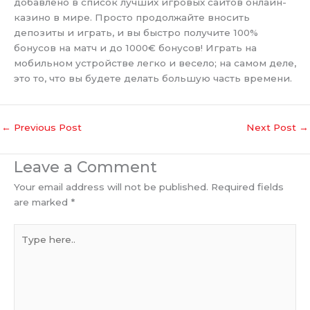
добавлено в список лучших игровых сайтов онлайн-
казино в мире. Просто продолжайте вносить
депозиты и играть, и вы быстро получите 100%
бонусов на матч и до 1000€ бонусов! Играть на
мобильном устройстве легко и весело; на самом деле,
это то, что вы будете делать большую часть времени.
←
Previous Post
Next Post
→
Leave a Comment
Your email address will not be published.
Required fields
are marked
*
Type
here..