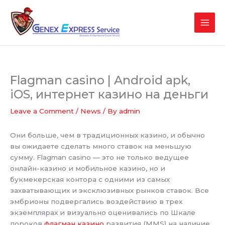
Skip
to
content
Flagman casino | Android apk,
iOS, интернет казино на деньги
Leave a Comment
/
News
/ By
admin
Они больше, чем в традиционных казино, и обычно
вы ожидаете сделать много ставок на меньшую
сумму. Flagman casino — это не только ведущее
онлайн-казино и мобильное казино, но и
букмекерская контора с одними из самых
захватывающих и эксклюзивных рынков ставок. Все
эмбрионы подвергались воздействию в трех
экземплярах и визуально оценивались по Шкале
пороков
флагман казино
развития (MMS) на наличие