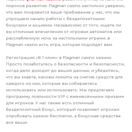
пороков развития. Flagman casino настолько уверено,
что вам понравится ваше пребывание у нас, что мы
упрощаем начало работы с бездепозитными
бонусами и акциями. Независимо от того, ищете ли
вы отличные впечатления от игровых автоматов или
расслабленную ночь за настольными играми, в
Flagman casino есть игра, которая подойдет вам.
Регистрация «В 1 клик» в Flagman casino казино
Просто позаботьтесь о безопасности и безопасности,
когда дело доходит до ваших данных, и убедитесь,
что вы знаете, каковы лимиты на снятие средств для
каждого из них, которые вы собираетесь
использовать или использовать. Мы предлагаем
программу лояльности VIP с ежемесячными призами
для игроков. У нас также есть отличный
бездепозитный бонус, который позволяет игрокам
опробовать казино бесплатно, а бонусные средства
все ваши.