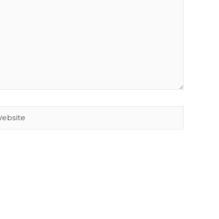
bsite