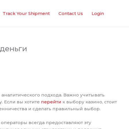
Track Your Shipment
Contact Us
Login
 деньги
 аналитического подхода. Важно учитывать
. Если вы хотите
перейти
к выбору казино, стоит
енничества и сделать правильный выбор.
 операторы всегда предоставляют эту