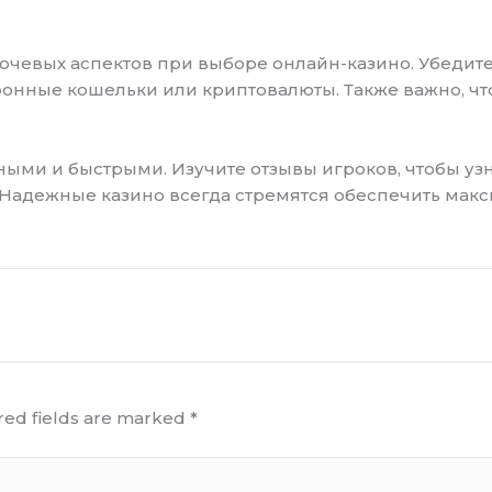
чевых аспектов при выборе онлайн-казино. Убедите
ктронные кошельки или криптовалюты. Также важно, 
ыми и быстрыми. Изучите отзывы игроков, чтобы узна
. Надежные казино всегда стремятся обеспечить мак
red fields are marked
*