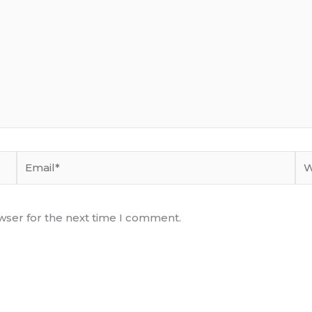
Email*
We
wser for the next time I comment.