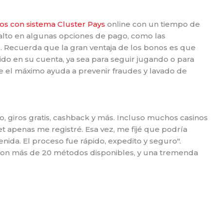
los con sistema Cluster Pays
online con un tiempo de
 alto en algunas opciones de pago, como las
. Recuerda que la gran ventaja de los bonos es que
do en su cuenta, ya sea para seguir jugando o para
e el máximo ayuda a prevenir fraudes y lavado de
, giros gratis, cashback y más. Incluso muchos casinos
 apenas me registré. Esa vez, me fijé que podría
ida. El proceso fue rápido, expedito y seguro".
s con más de 20 métodos disponibles, y una tremenda