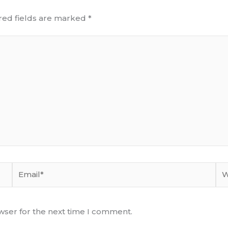
red fields are marked
*
Email*
We
wser for the next time I comment.