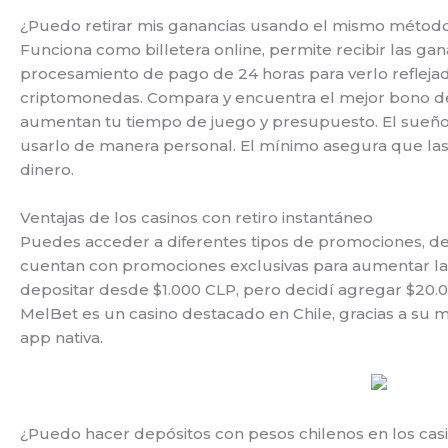
¿Puedo retirar mis ganancias usando el mismo método
Funciona como billetera online, permite recibir las ga
procesamiento de pago de 24 horas para verlo reflejad
criptomonedas. Compara y encuentra el mejor bono de 
aumentan tu tiempo de juego y presupuesto. El sueño d
usarlo de manera personal. El mínimo asegura que las 
dinero.
Ventajas de los casinos con retiro instantáneo
Puedes acceder a diferentes tipos de promociones, des
cuentan con promociones exclusivas para aumentar la 
depositar desde $1.000 CLP, pero decidí agregar $20.0
MelBet es un casino destacado en Chile, gracias a su 
app nativa.
¿Puedo hacer depósitos con pesos chilenos en los cas