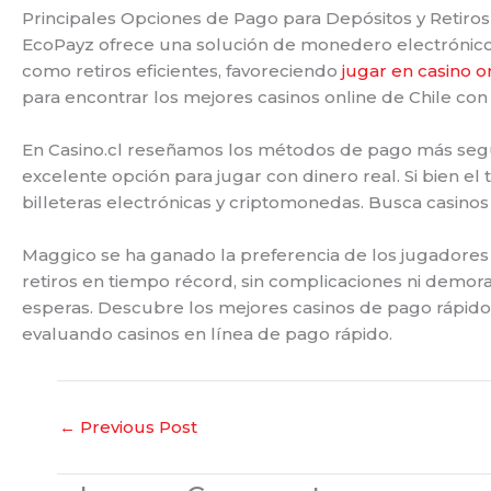
Principales Opciones de Pago para Depósitos y Retiro
EcoPayz ofrece una solución de monedero electrónico q
como retiros eficientes, favoreciendo
jugar en casino 
para encontrar los mejores casinos online de Chile con r
En Casino.cl reseñamos los métodos de pago más seg
excelente opción para jugar con dinero real. Si bien e
billeteras electrónicas y criptomonedas. Busca casinos
Maggico se ha ganado la preferencia de los jugadores
retiros en tiempo récord, sin complicaciones ni demoras
esperas. Descubre los mejores casinos de pago rápido
evaluando casinos en línea de pago rápido.
←
Previous Post