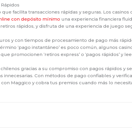
s Rápidos
ue facilita transacciones rápidas y seguras. Los casinos
online con depósito mínimo
una experiencia financiera flui
etiros rápidos, y disfruta de una experiencia de juego segu
uros y con tiempos de procesamiento de pago más rápido
l término ‘pago instantáneo’ es poco común, algunos casi
 que promocionen ‘retiros express’ o ‘pagos rápidos’ y lee
 chilenos gracias a su compromiso con pagos rápidos y se
 innecesarias. Con métodos de pago confiables y verificaci
 con Maggico y cobra tus premios cuando más lo necesita