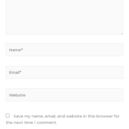
Name*
Email*
Website
Save my name, email, and website in this browser for
the next time I comment.