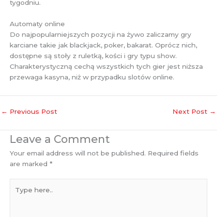
tygodniu.
Automaty online
Do najpopularniejszych pozycji na żywo zaliczamy gry
karciane takie jak blackjack, poker, bakarat. Oprócz nich,
dostępne są stoły z ruletką, kości i gry typu show.
Charakterystyczną cechą wszystkich tych gier jest niższa
przewaga kasyna, niż w przypadku slotów online.
←
Previous Post
Next Post
→
Leave a Comment
Your email address will not be published.
Required fields
are marked
*
Type
here..