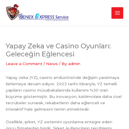
Skip
to
content
Yapay Zeka ve Casino Oyunları:
Geleceğin Eğlencesi
Leave a Comment
/
News
/ By
admin
Yapay zeka (YZ), casino endüstrisinde değişim yaratmaya
ilerlemeye devam ediyor. 2023 tarihi itibarıyla, YZ temelli
yapıların casino müsabakalarında kullanımı %30 oran
büyüme göstermiştir. Bu inovasyon, katılımcılara daha özel
tecrübeler sunarak, rekabetlerin daha eğlenceli ve
interaktif hale gelmesini temin etmektedir.
Özellikle, şirket, YZ sistemini oyunlarına entegre eden
öncü firmalardan biridir. Şirket, kullanıcıların tercihlerini