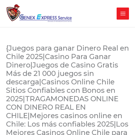
Skip
to
content
{Juegos para ganar Dinero Real en
Chile 2025|Casino Para Ganar
Dinero|Juegos de Casino Gratis
Más de 21 000 juegos sin
descarga|Casinos Online Chile
Sitios Confiables con Bonos en
2025|TRAGAMONEDAS ONLINE
CON DINERO REAL EN
CHILE|Mejores casinos online en
Chile: Los más confiables 2025|Los
Mejores Casinos Online Chile para