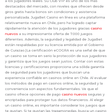
a los jugadores leales. Su Club VIP es uno de los más
destacados del mercado, con niveles que ofrecen desde
giros gratis hasta bonos sin condiciones y asistencia
personalizada. JugaBet Casino en línea es una plataforma
relativamente nueva en Chile, pero ha logrado captar
rápidamente la atención de los jugadores gracias
casino
nuevos
a su impresionante oferta de 7.000 juegos
diferentes. Además, la seguridad y legalidad de JugaBet
están respaldadas por su licencia emitida por el Gobierno
de Curazao.|La certificación eCOGRA es una señal de que
un casino se toma en serio la protección de sus jugadores
y garantiza que los juegos sean justos. Contar con estas
licencias y certificaciones proporciona una sólida garantía
de seguridad para los jugadores que buscan una
experiencia confiable en casinos online en Chile. Al evaluar
los métodos de pago en casinos online, la seguridad y la
conveniencia son aspectos fundamentales. Ve que el
casino ofrece opciones de pago
casino nuevos
seguras y
encriptadas para proteger tus datos financieros. Al elegir
un casino online, es importante considerar los juegos que
te gustan. Si te gustan las tragamonedas, busca un casino