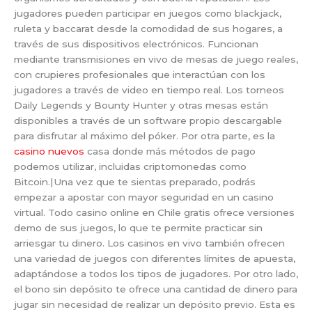
jugadores pueden participar en juegos como blackjack,
ruleta y baccarat desde la comodidad de sus hogares, a
través de sus dispositivos electrónicos. Funcionan
mediante transmisiones en vivo de mesas de juego reales,
con crupieres profesionales que interactúan con los
jugadores a través de video en tiempo real. Los torneos
Daily Legends y Bounty Hunter y otras mesas están
disponibles a través de un software propio descargable
para disfrutar al máximo del póker. Por otra parte, es la
casino nuevos
casa donde más métodos de pago
podemos utilizar, incluidas criptomonedas como
Bitcoin.|Una vez que te sientas preparado, podrás
empezar a apostar con mayor seguridad en un casino
virtual. Todo casino online en Chile gratis ofrece versiones
demo de sus juegos, lo que te permite practicar sin
arriesgar tu dinero. Los casinos en vivo también ofrecen
una variedad de juegos con diferentes límites de apuesta,
adaptándose a todos los tipos de jugadores. Por otro lado,
el bono sin depósito te ofrece una cantidad de dinero para
jugar sin necesidad de realizar un depósito previo. Esta es