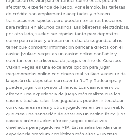
regulación es vital para entender cómo estas pueden
afectar tu experiencia de juego. Por ejemplo, las tarjetas
de crédito son ampliamente aceptadas y ofrecen
transacciones rápidas, pero pueden tener restricciones
para retiros en algunos casinos. Las billeteras electrónicas,
por otro lado, suelen ser rápidas tanto para depósitos
como para retiros y ofrecen un extra de seguridad al no
tener que compartir información bancaria directa con el
casino.|Vulkan Vegas es un casino online confiable y
cuentan con una licencia de juegos online de Curazao.
Vulkan Vegas es una excelente opción para jugar
tragamonedas online con dinero real. Vulkan Vegas te da
la opción de depositar con cuenta RUT y Redcompra y
puedes jugar con pesos chilenos. Los casinos en vivo
ofrecen una experiencia de juego más realista que los
casinos tradicionales. Los jugadores pueden interactuar
con crupieres reales y otros jugadores en tiempo real, lo
que crea una sensación de estar en un casino físico.|Los
casinos online suelen ofrecer juegos exclusivos
diseñados para jugadores VIP. Estas salas brindan una
experiencia premium con límites más altos y un trato