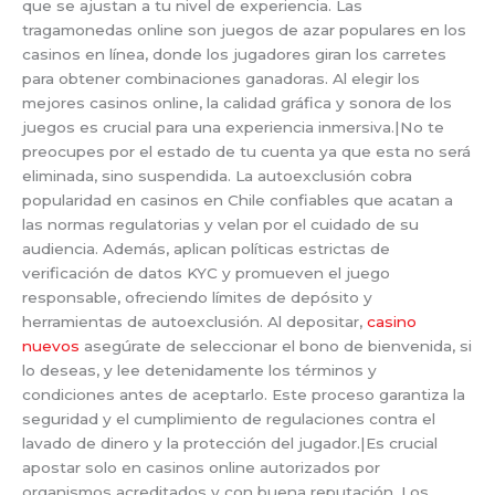
que se ajustan a tu nivel de experiencia. Las
tragamonedas online son juegos de azar populares en los
casinos en línea, donde los jugadores giran los carretes
para obtener combinaciones ganadoras. Al elegir los
mejores casinos online, la calidad gráfica y sonora de los
juegos es crucial para una experiencia inmersiva.|No te
preocupes por el estado de tu cuenta ya que esta no será
eliminada, sino suspendida. La autoexclusión cobra
popularidad en casinos en Chile confiables que acatan a
las normas regulatorias y velan por el cuidado de su
audiencia. Además, aplican políticas estrictas de
verificación de datos KYC y promueven el juego
responsable, ofreciendo límites de depósito y
herramientas de autoexclusión. Al depositar,
casino
nuevos
asegúrate de seleccionar el bono de bienvenida, si
lo deseas, y lee detenidamente los términos y
condiciones antes de aceptarlo. Este proceso garantiza la
seguridad y el cumplimiento de regulaciones contra el
lavado de dinero y la protección del jugador.|Es crucial
apostar solo en casinos online autorizados por
organismos acreditados y con buena reputación. Los