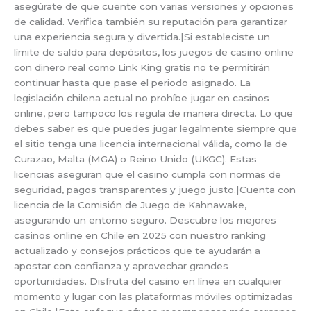
asegúrate de que cuente con varias versiones y opciones
de calidad. Verifica también su reputación para garantizar
una experiencia segura y divertida.|Si estableciste un
límite de saldo para depósitos, los juegos de casino online
con dinero real como Link King gratis no te permitirán
continuar hasta que pase el periodo asignado. La
legislación chilena actual no prohíbe jugar en casinos
online, pero tampoco los regula de manera directa. Lo que
debes saber es que puedes jugar legalmente siempre que
el sitio tenga una licencia internacional válida, como la de
Curazao, Malta (MGA) o Reino Unido (UKGC). Estas
licencias aseguran que el casino cumpla con normas de
seguridad, pagos transparentes y juego justo.|Cuenta con
licencia de la Comisión de Juego de Kahnawake,
asegurando un entorno seguro. Descubre los mejores
casinos online en Chile en 2025 con nuestro ranking
actualizado y consejos prácticos que te ayudarán a
apostar con confianza y aprovechar grandes
oportunidades. Disfruta del casino en línea en cualquier
momento y lugar con las plataformas móviles optimizadas