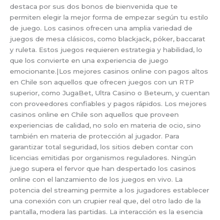
destaca por sus dos bonos de bienvenida que te
permiten elegir la mejor forma de empezar según tu estilo
de juego. Los casinos ofrecen una amplia variedad de
juegos de mesa clásicos, como blackjack, póker, baccarat
y ruleta. Estos juegos requieren estrategia y habilidad, lo
que los convierte en una experiencia de juego
emocionante.|Los mejores casinos online con pagos altos
en Chile son aquellos que ofrecen juegos con un RTP
superior, como JugaBet, Ultra Casino o Beteum, y cuentan
con proveedores confiables y pagos rápidos. Los mejores
casinos online en Chile son aquellos que proveen
experiencias de calidad, no solo en materia de ocio, sino
también en materia de protección al jugador. Para
garantizar total seguridad, los sitios deben contar con
licencias emitidas por organismos reguladores. Ningún
juego supera el fervor que han despertado los casinos
online con el lanzamiento de los juegos en vivo. La
potencia del streaming permite a los jugadores establecer
una conexión con un crupier real que, del otro lado de la
pantalla, modera las partidas. La interacción es la esencia