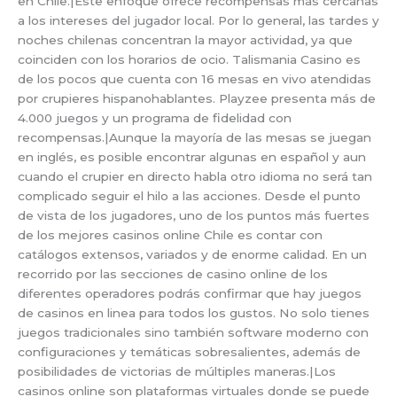
en Chile.|Este enfoque ofrece recompensas más cercanas
a los intereses del jugador local. Por lo general, las tardes y
noches chilenas concentran la mayor actividad, ya que
coinciden con los horarios de ocio. Talismania Casino es
de los pocos que cuenta con 16 mesas en vivo atendidas
por crupieres hispanohablantes. Playzee presenta más de
4.000 juegos y un programa de fidelidad con
recompensas.|Aunque la mayoría de las mesas se juegan
en inglés, es posible encontrar algunas en español y aun
cuando el crupier en directo habla otro idioma no será tan
complicado seguir el hilo a las acciones. Desde el punto
de vista de los jugadores, uno de los puntos más fuertes
de los mejores casinos online Chile es contar con
catálogos extensos, variados y de enorme calidad. En un
recorrido por las secciones de casino online de los
diferentes operadores podrás confirmar que hay juegos
de casinos en linea para todos los gustos. No solo tienes
juegos tradicionales sino también software moderno con
configuraciones y temáticas sobresalientes, además de
posibilidades de victorias de múltiples maneras.|Los
casinos online son plataformas virtuales donde se puede