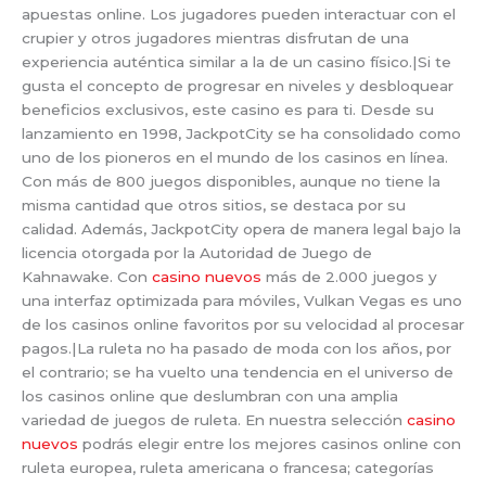
apuestas online. Los jugadores pueden interactuar con el
crupier y otros jugadores mientras disfrutan de una
experiencia auténtica similar a la de un casino físico.|Si te
gusta el concepto de progresar en niveles y desbloquear
beneficios exclusivos, este casino es para ti. Desde su
lanzamiento en 1998, JackpotCity se ha consolidado como
uno de los pioneros en el mundo de los casinos en línea.
Con más de 800 juegos disponibles, aunque no tiene la
misma cantidad que otros sitios, se destaca por su
calidad. Además, JackpotCity opera de manera legal bajo la
licencia otorgada por la Autoridad de Juego de
Kahnawake. Con
casino nuevos
más de 2.000 juegos y
una interfaz optimizada para móviles, Vulkan Vegas es uno
de los casinos online favoritos por su velocidad al procesar
pagos.|La ruleta no ha pasado de moda con los años, por
el contrario; se ha vuelto una tendencia en el universo de
los casinos online que deslumbran con una amplia
variedad de juegos de ruleta. En nuestra selección
casino
nuevos
podrás elegir entre los mejores casinos online con
ruleta europea, ruleta americana o francesa; categorías