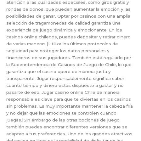
atención a las cualidades especiales, como giros gratis y
rondas de bonos, que pueden aumentar la emoción y las
posibilidades de ganar. Optar por casinos con una amplia
selección de tragamonedas de calidad garantiza una
experiencia de juego dinámica y emocionante. En los
casinos online chilenos, puedes depositar y retirar dinero
de varias maneras.|Utiliza los últimos protocolos de
seguridad para proteger los datos personales y
financieros de sus jugadores. También está regulado por
la Superintendencia de Casinos de Juego de Chile, lo que
garantiza que el casino opere de manera justa y
transparente. Jugar responsablemente significa saber
cuánto tiempo y dinero estás dispuesto a gastar y no
pasarte de eso. Jugar casino online Chile de manera
responsable es clave para que te diviertas en los casinos
sin problemas. Es muy importante mantener la cabeza fría
y no dejar que las emociones te controlen cuando
juegas.|Sin embargo de las otras opciones de juego
también puedes encontrar diferentes versiones que se
adaptan a tus preferencias. Uno de los grandes atractivos
del casino en línea es la posibilidad de disfrutar de los