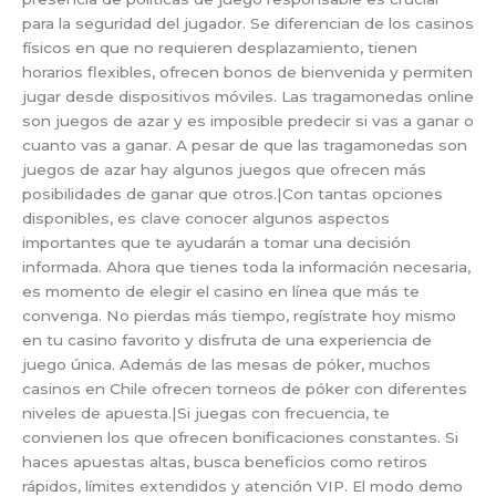
para la seguridad del jugador. Se diferencian de los casinos
físicos en que no requieren desplazamiento, tienen
horarios flexibles, ofrecen bonos de bienvenida y permiten
jugar desde dispositivos móviles. Las tragamonedas online
son juegos de azar y es imposible predecir si vas a ganar o
cuanto vas a ganar. A pesar de que las tragamonedas son
juegos de azar hay algunos juegos que ofrecen más
posibilidades de ganar que otros.|Con tantas opciones
disponibles, es clave conocer algunos aspectos
importantes que te ayudarán a tomar una decisión
informada. Ahora que tienes toda la información necesaria,
es momento de elegir el casino en línea que más te
convenga. No pierdas más tiempo, regístrate hoy mismo
en tu casino favorito y disfruta de una experiencia de
juego única. Además de las mesas de póker, muchos
casinos en Chile ofrecen torneos de póker con diferentes
niveles de apuesta.|Si juegas con frecuencia, te
convienen los que ofrecen bonificaciones constantes. Si
haces apuestas altas, busca beneficios como retiros
rápidos, límites extendidos y atención VIP. El modo demo