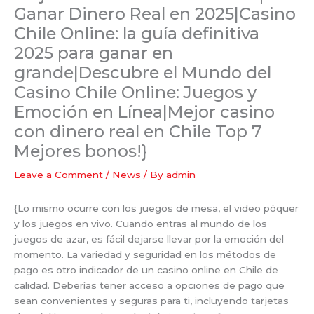
Ganar Dinero Real en 2025|Casino
Chile Online: la guía definitiva
2025 para ganar en
grande|Descubre el Mundo del
Casino Chile Online: Juegos y
Emoción en Línea|Mejor casino
con dinero real en Chile Top 7
Mejores bonos!}
Leave a Comment
/
News
/ By
admin
{Lo mismo ocurre con los juegos de mesa, el video póquer
y los juegos en vivo. Cuando entras al mundo de los
juegos de azar, es fácil dejarse llevar por la emoción del
momento. La variedad y seguridad en los métodos de
pago es otro indicador de un casino online en Chile de
calidad. Deberías tener acceso a opciones de pago que
sean convenientes y seguras para ti, incluyendo tarjetas