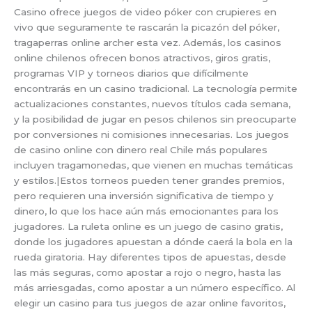
Casino ofrece juegos de video póker con crupieres en
vivo que seguramente te rascarán la picazón del póker,
tragaperras online archer esta vez. Además, los casinos
online chilenos ofrecen bonos atractivos, giros gratis,
programas VIP y torneos diarios que difícilmente
encontrarás en un casino tradicional. La tecnología permite
actualizaciones constantes, nuevos títulos cada semana,
y la posibilidad de jugar en pesos chilenos sin preocuparte
por conversiones ni comisiones innecesarias. Los juegos
de casino online con dinero real Chile más populares
incluyen tragamonedas, que vienen en muchas temáticas
y estilos.|Estos torneos pueden tener grandes premios,
pero requieren una inversión significativa de tiempo y
dinero, lo que los hace aún más emocionantes para los
jugadores. La ruleta online es un juego de casino gratis,
donde los jugadores apuestan a dónde caerá la bola en la
rueda giratoria. Hay diferentes tipos de apuestas, desde
las más seguras, como apostar a rojo o negro, hasta las
más arriesgadas, como apostar a un número específico. Al
elegir un casino para tus juegos de azar online favoritos,