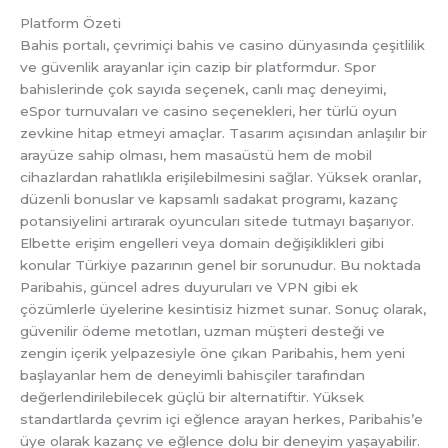
Platform Özeti
Bahis portalı, çevrimiçi bahis ve casino dünyasında çeşitlilik
ve güvenlik arayanlar için cazip bir platformdur. Spor
bahislerinde çok sayıda seçenek, canlı maç deneyimi,
eSpor turnuvaları ve casino seçenekleri, her türlü oyun
zevkine hitap etmeyi amaçlar. Tasarım açısından anlaşılır bir
arayüze sahip olması, hem masaüstü hem de mobil
cihazlardan rahatlıkla erişilebilmesini sağlar. Yüksek oranlar,
düzenli bonuslar ve kapsamlı sadakat programı, kazanç
potansiyelini artırarak oyuncuları sitede tutmayı başarıyor.
Elbette erişim engelleri veya domain değişiklikleri gibi
konular Türkiye pazarının genel bir sorunudur. Bu noktada
Paribahis, güncel adres duyuruları ve VPN gibi ek
çözümlerle üyelerine kesintisiz hizmet sunar. Sonuç olarak,
güvenilir ödeme metotları, uzman müşteri desteği ve
zengin içerik yelpazesiyle öne çıkan Paribahis, hem yeni
başlayanlar hem de deneyimli bahisçiler tarafından
değerlendirilebilecek güçlü bir alternatiftir. Yüksek
standartlarda çevrim içi eğlence arayan herkes, Paribahis’e
üye olarak kazanç ve eğlence dolu bir deneyim yaşayabilir.