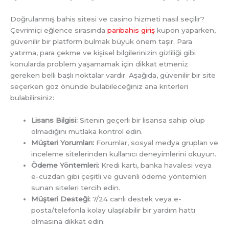
Doğrulanmış bahis sitesi ve casino hizmeti nasıl seçilir?
Çevrimiçi eğlence sırasında
paribahis giriş
kupon yaparken,
güvenilir bir platform bulmak büyük önem taşır. Para
yatırma, para çekme ve kişisel bilgilerinizin gizliliği gibi
konularda problem yaşamamak için dikkat etmeniz
gereken belli başlı noktalar vardır. Aşağıda, güvenilir bir site
seçerken göz önünde bulabileceğiniz ana kriterleri
bulabilirsiniz:
Lisans Bilgisi:
Sitenin geçerli bir lisansa sahip olup
olmadığını mutlaka kontrol edin.
Müşteri Yorumları:
Forumlar, sosyal medya grupları ve
inceleme sitelerinden kullanıcı deneyimlerini okuyun.
Ödeme Yöntemleri:
Kredi kartı, banka havalesi veya
e-cüzdan gibi çeşitli ve güvenli ödeme yöntemleri
sunan siteleri tercih edin.
Müşteri Desteği:
7/24 canlı destek veya e-
posta/telefonla kolay ulaşılabilir bir yardım hattı
olmasına dikkat edin.