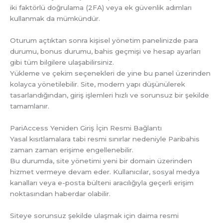
iki faktörlü doğrulama (2FA) veya ek güvenlik adımları
kullanmak da mümkündür.
Oturum açtıktan sonra kişisel yönetim panelinizde para
durumu, bonus durumu, bahis geçmişi ve hesap ayarları
gibi tüm bilgilere ulaşabilirsiniz.
Yükleme ve çekim seçenekleri de yine bu panel üzerinden
kolayca yönetilebilir. Site, modern yapı düşünülerek
tasarlandığından, giriş işlemleri hızlı ve sorunsuz bir şekilde
tamamlanır.
PariAccess Yeniden Giriş İçin Resmi Bağlantı
Yasal kısıtlamalara tabi resmi sınırlar nedeniyle Paribahis
zaman zaman erişime engellenebilir.
Bu durumda, site yönetimi yeni bir domain üzerinden
hizmet vermeye devam eder. Kullanıcılar, sosyal medya
kanalları veya e-posta bülteni aracılığıyla geçerli erişim
noktasından haberdar olabilir.
Siteye sorunsuz şekilde ulaşmak için daima resmi