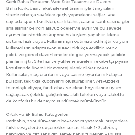
Canlı Bahis Portalının Web Site Tasarımı ve Düzeni
BahisKolik, basit fakat işlevsel tasarımıyla tarayıcıların
sitede rahatça sayfalara geçiş yapmalarını sağlar. Ana
sayfada spor etkinlikleri, canlı bahis, casino, canlı casino gibi
ana alanlar belirgin arayüz ögeleriyle ayrılır ve bu sayede
oyuncular istedikleri kupona hızla işlem yapabilir. Menü
sistemi, hızlı arayüz kullanımı için optimize edilmiştir ve yeni
kullanıcıların adaptasyon süreci oldukça etkilidir. Renk
paleti ve görsel düzenlemeler de göz yormayacak şekilde
planlanmıştır. Site hızı ve yükleme süreleri, rekabetçi piyasa
koşullarında önemli bir avantaj olarak dikkat çeker.
Kullanıcılar, maç oranlarını veya casino oyunlarını kolayca
bulabilir, tek tıkla kuponlarını oluşturabilirler. Arayüzdeki
teknolojik altyapı, farklı cihaz ve ekran boyutlarına uyum
sağlayacak şekilde geliştirilmiş, akıllı telefon veya tablette
de konforlu bir deneyim sürdürmek mümkündür.
Ortak ve Ek Bahis Kategorileri
Paribahis, spor dünyasının heyecanını yaşamak isteyenlere
farklı seviyelerde seçenekler sunar. Klasik 1×2, alt/üst,
handikap ve çift şans gibi temel bahis türlerinin yanı sıra,