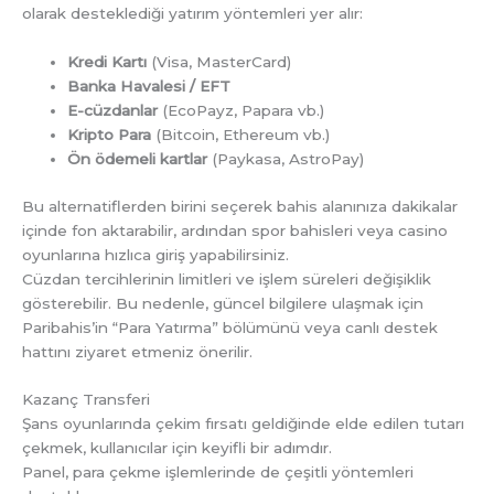
olarak desteklediği yatırım yöntemleri yer alır:
Kredi Kartı
(Visa, MasterCard)
Banka Havalesi / EFT
E-cüzdanlar
(EcoPayz, Papara vb.)
Kripto Para
(Bitcoin, Ethereum vb.)
Ön ödemeli kartlar
(Paykasa, AstroPay)
Bu alternatiflerden birini seçerek bahis alanınıza dakikalar
içinde fon aktarabilir, ardından spor bahisleri veya casino
oyunlarına hızlıca giriş yapabilirsiniz.
Cüzdan tercihlerinin limitleri ve işlem süreleri değişiklik
gösterebilir. Bu nedenle, güncel bilgilere ulaşmak için
Paribahis’in “Para Yatırma” bölümünü veya canlı destek
hattını ziyaret etmeniz önerilir.
Kazanç Transferi
Şans oyunlarında çekim fırsatı geldiğinde elde edilen tutarı
çekmek, kullanıcılar için keyifli bir adımdır.
Panel, para çekme işlemlerinde de çeşitli yöntemleri