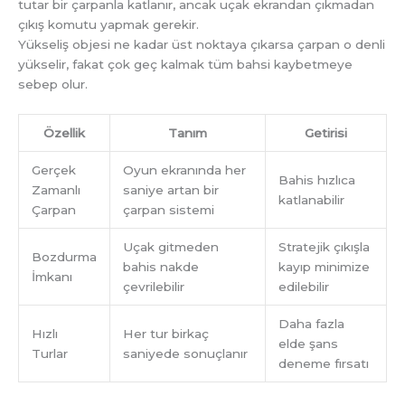
tutar bir çarpanla katlanır, ancak uçak ekrandan çıkmadan
çıkış komutu yapmak gerekir.
Yükseliş objesi ne kadar üst noktaya çıkarsa çarpan o denli
yükselir, fakat çok geç kalmak tüm bahsi kaybetmeye
sebep olur.
Özellik
Tanım
Getirisi
Gerçek
Oyun ekranında her
Bahis hızlıca
Zamanlı
saniye artan bir
katlanabilir
Çarpan
çarpan sistemi
Uçak gitmeden
Stratejik çıkışla
Bozdurma
bahis nakde
kayıp minimize
İmkanı
çevrilebilir
edilebilir
Daha fazla
Hızlı
Her tur birkaç
elde şans
Turlar
saniyede sonuçlanır
deneme fırsatı