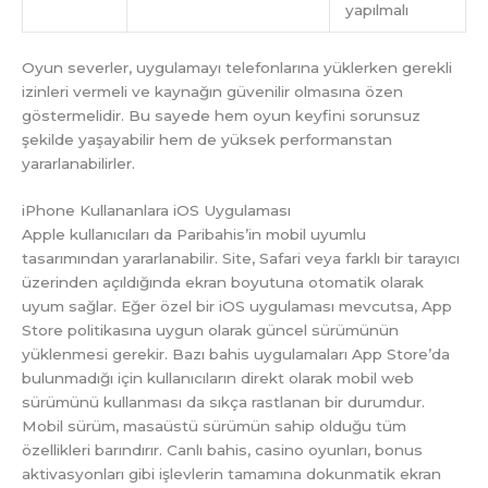
yapılmalı
Oyun severler, uygulamayı telefonlarına yüklerken gerekli
izinleri vermeli ve kaynağın güvenilir olmasına özen
göstermelidir. Bu sayede hem oyun keyfini sorunsuz
şekilde yaşayabilir hem de yüksek performanstan
yararlanabilirler.
iPhone Kullananlara iOS Uygulaması
Apple kullanıcıları da Paribahis’in mobil uyumlu
tasarımından yararlanabilir. Site, Safari veya farklı bir tarayıcı
üzerinden açıldığında ekran boyutuna otomatik olarak
uyum sağlar. Eğer özel bir iOS uygulaması mevcutsa, App
Store politikasına uygun olarak güncel sürümünün
yüklenmesi gerekir. Bazı bahis uygulamaları App Store’da
bulunmadığı için kullanıcıların direkt olarak mobil web
sürümünü kullanması da sıkça rastlanan bir durumdur.
Mobil sürüm, masaüstü sürümün sahip olduğu tüm
özellikleri barındırır. Canlı bahis, casino oyunları, bonus
aktivasyonları gibi işlevlerin tamamına dokunmatik ekran