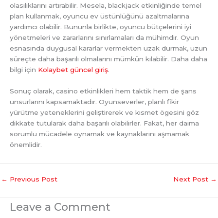
olasılıklarını artırabilir. Mesela, blackjack etkinliğinde temel
plan kullanmak, oyuncu ev üstünlüğünü azaltmalarına
yardımcı olabilir. Bununla birlikte, oyuncu bütçelerini iyi
yönetmeleri ve zararlarını sınırlamaları da mühimdir. Oyun
esnasında duygusal kararlar vermekten uzak durmak, uzun
süreçte daha başarılı olmalarını mümkün kılabilir. Daha daha
bilgi için
Kolaybet güncel giriş
.
Sonuç olarak, casino etkinlikleri hem taktik hem de şans
unsurlarını kapsamaktadır. Oyunseverler, planlı fikir
yürütme yeteneklerini geliştirerek ve kısmet ögesini göz
dikkate tutularak daha başarılı olabilirler. Fakat, her daima
sorumlu mücadele oynamak ve kaynaklarını aşmamak
önemlidir.
←
Previous Post
Next Post
→
Leave a Comment