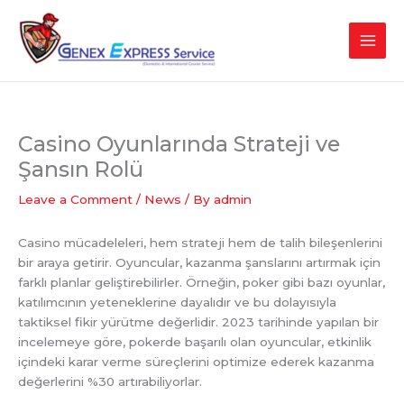
Skip
to
content
Casino Oyunlarında Strateji ve
Şansın Rolü
Leave a Comment
/
News
/ By
admin
Casino mücadeleleri, hem strateji hem de talih bileşenlerini
bir araya getirir. Oyuncular, kazanma şanslarını artırmak için
farklı planlar geliştirebilirler. Örneğin, poker gibi bazı oyunlar,
katılımcının yeteneklerine dayalıdır ve bu dolayısıyla
taktiksel fikir yürütme değerlidir. 2023 tarihinde yapılan bir
incelemeye göre, pokerde başarılı olan oyuncular, etkinlik
içindeki karar verme süreçlerini optimize ederek kazanma
değerlerini %30 artırabiliyorlar.