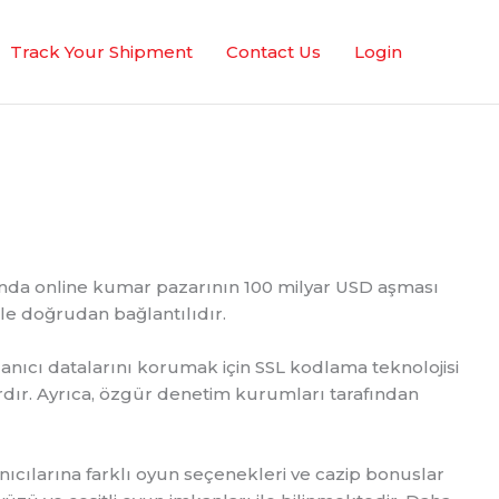
Track Your Shipment
Contact Us
Login
apında online kumar pazarının 100 milyar USD aşması
le doğrudan bağlantılıdır.
lanıcı datalarını korumak için SSL kodlama teknolojisi
ardır. Ayrıca, özgür denetim kurumları tarafından
nıcılarına farklı oyun seçenekleri ve cazip bonuslar