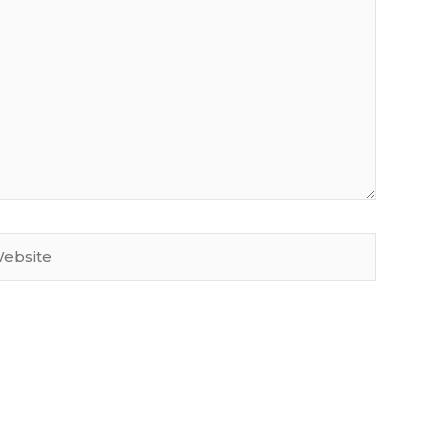
bsite