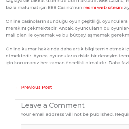
sağlayarak dikkat üzerinde durmaktadır. 888 Casino, 199
fazla malumat için 888 Casino’nun
resmi web sitesini
ziy
Online casinoların sunduğu oyun çeşitliliği, oyunculara
merakını çekmektedir. Ancak, oyuncuların bu oyunlarda h
mali plan ile oynamak ve bu bütçeyi aşmamak gerekm
Online kumar hakkında daha artık bilgi temin etmek i
etmektedir. Ayrıca, oyuncuların riskiz bir deneyim tecr
için korumanız her zaman öncelikli olmalıdır. Daha fa
←
Previous Post
Leave a Comment
Your email address will not be published.
Requi
Type