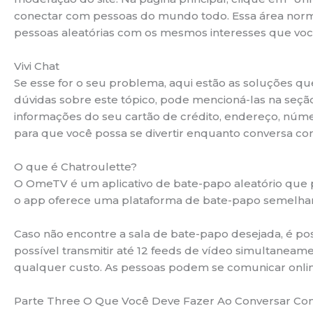
conectar com pessoas do mundo todo. Essa área norm
pessoas aleatórias com os mesmos interesses que você.
Vivi Chat
Se esse for o seu problema, aqui estão as soluções q
dúvidas sobre este tópico, pode mencioná-las na seç
informações do seu cartão de crédito, endereço, número
para que você possa se divertir enquanto conversa co
O que é Chatroulette?
O OmeTV é um aplicativo de bate-papo aleatório que p
o app oferece uma plataforma de bate-papo semelhan
Caso não encontre a sala de bate-papo desejada, é poss
possível transmitir até 12 feeds de vídeo simultaneam
qualquer custo. As pessoas podem se comunicar onlin
Parte Three O Que Você Deve Fazer Ao Conversar Co