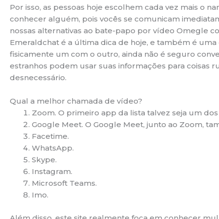
Por isso, as pessoas hoje escolhem cada vez mais o 
conhecer alguém, pois vocês se comunicam imediatam
nossas alternativas ao bate-papo por vídeo Omegle com
Emeraldchat é a última dica de hoje, e também é um
fisicamente um com o outro, ainda não é seguro con
estranhos podem usar suas informações para coisas ru
desnecessário.
Qual a melhor chamada de vídeo?
Zoom. O primeiro app da lista talvez seja um dos
Google Meet. O Google Meet, junto ao Zoom, t
Facetime.
WhatsApp.
Skype.
Instagram.
Microsoft Teams.
Imo.
Além disso, este site realmente foca em conhecer mu