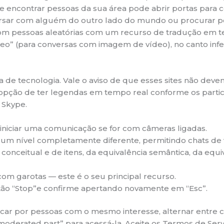
d de encontrar pessoas da sua área pode abrir portas par
ersar com alguém do outro lado do mundo ou procurar 
com pessoas aleatórias com um recurso de tradução em te
deo” (para conversas com imagem de vídeo), no canto inferi
ra de tecnologia. Vale o aviso de que esses sites não d
 opção de ter legendas em tempo real conforme os partic
 Skype.
 iniciar uma comunicação se for com câmeras ligadas.
s a um nível completamente diferente, permitindo chats 
conceitual e de itens, da equivalência semântica, da equi
m garotas — este é o seu principal recurso.
tão “Stop”e confirme apertando novamente em “Esc”.
ar por pessoas com o mesmo interesse, alternar entre c
moderated part” para acessá-la. Aceite os Termos de Servi