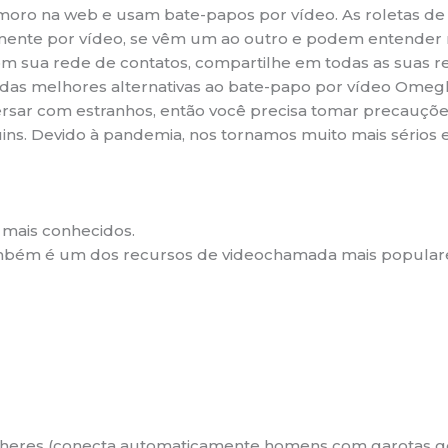
namoro na web e usam bate-papos por vídeo. As roletas 
ente por vídeo, se vêm um ao outro e podem entender m
 sua rede de contatos, compartilhe em todas as suas rede
a das melhores alternativas ao bate-papo por vídeo Ome
versar com estranhos, então você precisa tomar precauç
ins. Devido à pandemia, nos tornamos muito mais sérios 
 mais conhecidos.
ambém é um dos recursos de videochamada mais popular
lheres (conecta automaticamente homens com garotas go