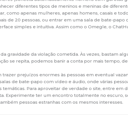
nhecer diferentes tipos de meninos e meninas de diferent
ar, como apenas mulheres, apenas homens, casais e todo
is de 20 pessoas, ou entrar em uma sala de bate-papo c
erface simples e intuitiva. Assim como o Omegle, o Cha
a gravidade da violação cometida. Às vezes, bastam alg
ão se repita, podemos banir a conta por mais tempo, de 7
trazer prejuízos enormes às pessoas em eventual vaza
ar salas de bate-papo com vídeo e áudio, onde várias pes
temáticas. Para aproveitar de verdade o site, entre em d
osta. Experimente ter um encontro totalmente no escuro,
e também pessoas estranhas com os mesmos interesses.