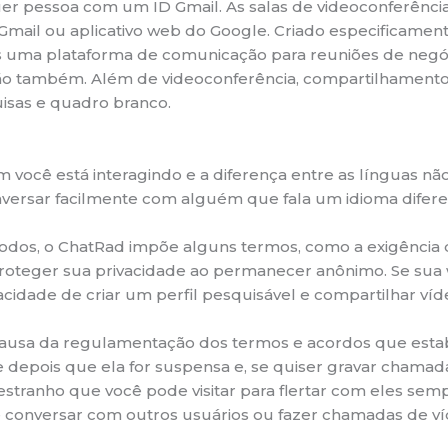
uer pessoa com um ID Gmail. As salas de videoconferên
ail ou aplicativo web do Google. Criado especificamen
 uma plataforma de comunicação para reuniões de negóc
também. Além de videoconferência, compartilhamento d
sas e quadro branco.
ocê está interagindo e a diferença entre as línguas nã
nversar facilmente com alguém que fala um idioma difere
todos, o ChatRad impõe alguns termos, como a exigência
 proteger sua privacidade ao permanecer anônimo. Se sua
acidade de criar um perfil pesquisável e compartilhar ví
causa da regulamentação dos termos e acordos que estabe
depois que ela for suspensa e, se quiser gravar chama
 estranho que você pode visitar para flertar com eles se
pode conversar com outros usuários ou fazer chamadas de ví