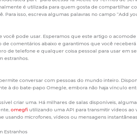
almente é utilizada para quem gosta de compartilhar c
 Para isso, escreva algumas palavras no campo “Add your 
ue você pode usar. Esperamos que este artigo o acomode 
ão de comentários abaixo e garantimos que você receberá
 de telefone e qualquer coisa pessoal para usar em seu be
m estranhos.
ermite conversar com pessoas do mundo inteiro. Disponív
te à do bate-papo Omegle, embora não haja vínculo ent
ível criar uma. Há milhares de salas disponíveis, alguma
ente,
omegfi
utilizando uma API para transmitir vídeos a
e usando microfones, vídeos ou mensagens instantâneas
m Estranhos