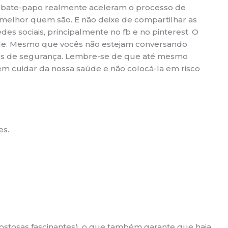
de bate-papo realmente aceleram o processo de
elhor quem são. E não deixe de compartilhar as
s sociais, principalmente no fb e no pinterest. O
gle. Mesmo que vocês não estejam conversando
ões de segurança. Lembre-se de que até mesmo
em cuidar da nossa saúde e não colocá-la em risco
es.
stosas fascinantes), o que também garante que haja