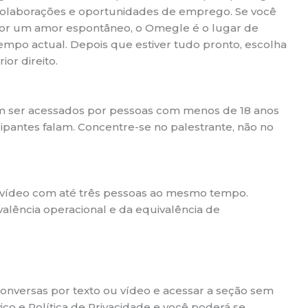
a colaborações e oportunidades de emprego. Se você
por um amor espontâneo, o Omegle é o lugar de
mpo actual. Depois que estiver tudo pronto, escolha
or direito.
evem ser acessados por pessoas com menos de 18 anos
ipantes falam. Concentre-se no palestrante, não no
de vídeo com até três pessoas ao mesmo tempo.
valência operacional e da equivalência de
onversas por texto ou vídeo e acessar a seção sem
ço e Política de Privacidade e você poderá se