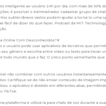
ligente ao usuário 24h por dia, com mais de 50% dos tic
es, é possível o Administrador cadastrar grupo de chat i
s subterrâneos vastos podem ajudar a torná-lo uma op
 fácil de dizer do que fazer. Podcast da MIT Technology 
ção.
ada Online Com Desconhecidos?#
o usuário pode usar aplicativos de terceiros que permite
 seu gênero e escolha entre vídeo ou texto para iniciar 
 é todo mundo que o faz. O único ponto semelhante que
ível não combinar com outros usuários instantaneament
ativo. Certifique-se de não enviar conteúdo de imagem im
so, o aplicativo é dividido em diferentes abas, permitin
o TikTok.
plataforma e utilizá-la para chats de voz durante a sua 