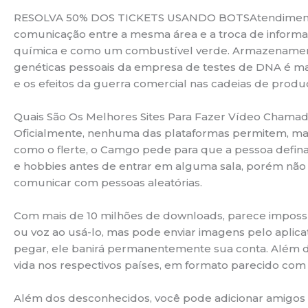
RESOLVA 50% DOS TICKETS USANDO BOTSAtendimento inte
comunicação entre a mesma área e a troca de informaçõ
química e como um combustível verde. Armazenamento
genéticas pessoais da empresa de testes de DNA é mais
e os efeitos da guerra comercial nas cadeias de produ
Quais São Os Melhores Sites Para Fazer Vídeo Cham
Oficialmente, nenhuma das plataformas permitem, mas 
como o flerte, o Camgo pede para que a pessoa defina
e hobbies antes de entrar em alguma sala, porém não
comunicar com pessoas aleatórias.
Com mais de 10 milhões de downloads, parece imposs
ou voz ao usá-lo, mas pode enviar imagens pelo aplic
pegar, ele banirá permanentemente sua conta. Além dis
vida nos respectivos países, em formato parecido com 
Além dos desconhecidos, você pode adicionar amigos na 