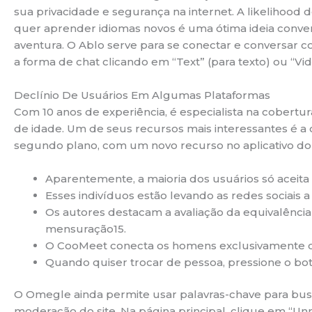
sua privacidade e segurança na internet. A likelihoo
quer aprender idiomas novos é uma ótima ideia conv
aventura. O Ablo serve para se conectar e conversar 
a forma de chat clicando em “Text” (para texto) ou “Vi
Declínio De Usuários Em Algumas Plataformas
Com 10 anos de experiência, é especialista na cobertu
de idade. Um de seus recursos mais interessantes é a
segundo plano, com um novo recurso no aplicativo do
Aparentemente, a maioria dos usuários só aceita
Esses indivíduos estão levando as redes sociai
Os autores destacam a avaliação da equivalência 
mensuração15.
O CooMeet conecta os homens exclusivamente co
Quando quiser trocar de pessoa, pressione o bo
O Omegle ainda permite usar palavras-chave para busc
moderação do site. Na página principal, clique em “Un