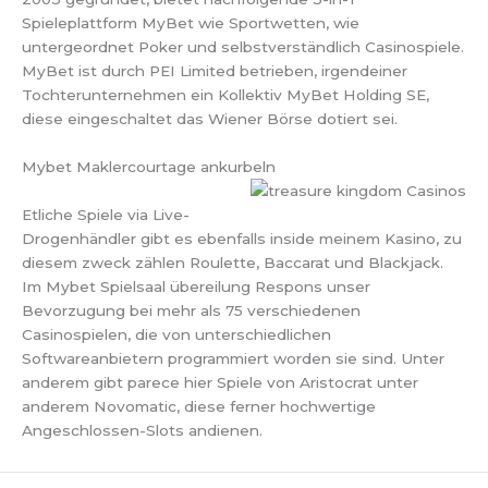
Spieleplattform MyBet wie Sportwetten, wie
untergeordnet Poker und selbstverständlich Casinospiele.
MyBet ist durch PEI Limited betrieben, irgendeiner
Tochterunternehmen ein Kollektiv MyBet Holding SE,
diese eingeschaltet das Wiener Börse dotiert sei.
Mybet Maklercourtage ankurbeln
Etliche Spiele via Live-
Drogenhändler gibt es ebenfalls inside meinem Kasino, zu
diesem zweck zählen Roulette, Baccarat und Blackjack.
Im Mybet Spielsaal übereilung Respons unser
Bevorzugung bei mehr als 75 verschiedenen
Casinospielen, die von unterschiedlichen
Softwareanbietern programmiert worden sie sind. Unter
anderem gibt parece hier Spiele von Aristocrat unter
anderem Novomatic, diese ferner hochwertige
Angeschlossen-Slots andienen.