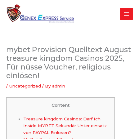
Skip
to
content
mybet Provision Quelltext August
treasure kingdom Casinos 2025,
Für nüsse Voucher, religious
einlösen!
/
Uncategorized
/ By
admin
Content
Treasure kingdom Casinos: Darf Ich
Inside MYBET Sekundär Unter einsatz
von PAYPAL Einlösen?