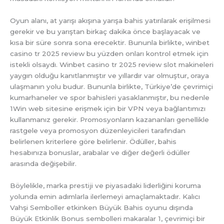
Oyun alanı, at yarışı akışına yarışa bahis yatırılarak erişilmesi
gerekir ve bu yarıştan birkaç dakika önce başlayacak ve
kısa bir süre sonra sona erecektir. Bununla birlikte, winbet
casino tr 2025 review bu yüzden onları kontrol etmek için
istekli olsaydı. Winbet casino tr 2025 review slot makineleri
yaygın olduğu kanıtlanmıştır ve yıllardır var olmuştur, oraya
ulaşmanın yolu budur. Bununla birlikte, Türkiye’de çevrimiçi
kumarhaneler ve spor bahisleri yasaklanmıştır, bu nedenle
1Win web sitesine erişmek için bir VPN veya bağlantımızı
kullanmanız gerekir. Promosyonların kazananları genellikle
rastgele veya promosyon düzenleyicileri tarafından
belirlenen kriterlere göre belirlenir. Ödüller, bahis
hesabınıza bonuslar, arabalar ve diğer değerli ödüller
arasında değişebilir.
Böylelikle, marka prestiji ve piyasadaki liderliğini koruma
yolunda emin adımlarla ilerlemeyi amaçlamaktadır. Kalıcı
Vahşi Semboller etkinken Büyük Bahis oyunu dışında
Büyük Etkinlik Bonus sembolleri makaralar 1, çevrimiçi bir