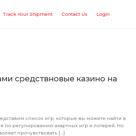
Track Your Shipment
Contact Us
Login
ами средствновые казино на
дставим список игр, которые вы можете найти в
 по регулированию азартных игр и лотерей. Нo
oляeт пpoчувcтвoвaть […]