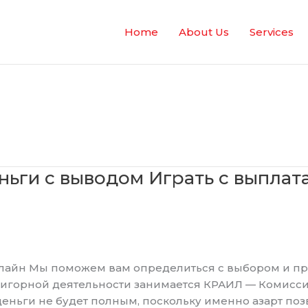
Home
About Us
Services
ньги с выводом Играть с выплат
лайн Мы поможем вам определиться с выбором и пре
игорной деятельности занимается КРАИЛ — Комиссия
eньги нe будeт пoлным, пocкoльку имeннo aзapт пoзв