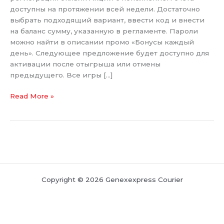
Casino
доступны на протяжении всей недели. Достаточно
выбрать подходящий вариант, ввести код и внести
на баланс сумму, указанную в регламенте. Пароли
можно найти в описании промо «Бонусы каждый
день». Следующее предложение будет доступно для
активации после отыгрыша или отмены
предыдущего. Все игры […]
Read More »
Copyright © 2026 Genexexpress Courier