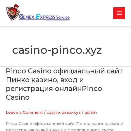
Skip
to
content
casino-pinco.xyz
Pinco Casino официальный сайт
Pinco
Casino
Пинко казино, вход и
официальный
регистрация онлайнPinco
сайт
Пинко
Casino
казино,
вход
Leave a Comment
/
casino-pinco.xyz
/
admin
и
регистрация
Pinco Casino официальный сайт Пинко казино, вход и
онлайнPinco
регистрация онлайн Акции с пополнением счета