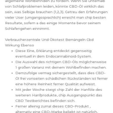
allgemeine Wohlbefinden zu fördern. Wenn Sie unterhalb
von Schlafproblemen leiden, könnte CBD-Öl wirklich das
sein, was Selbige brauchen (1,2,3). Getreu den Erfahrungen
vieler User (umgangssprachlich) erreicht man chip besten
Resultate, sofern a das einige Momente bevor seinem
Schlafengehen einnimmt.
Verbraucherzentrale Und Ökotest Bemängeln Cbd
Wirkung Ebenso
Diese Eine, Erklärung entdeckt gegenseitig
eventuell in dem Endocannabinoid-System.
Die Auswahl des richtigen CBD-Öls möglicherweise
1 großen Varianz mit deinem Wohlbefinden machen.
Demzufolge vermag sichergestellt, dass dies CBD-
Öl frei vonseiten schädlichen Rückständen ist ferner
eine höhere Reinheit ferner Qualität aufweist.
Mit jeder Woche steigt chip Zahl der Hanföle des
weiteren Hanfprodukte, chip Ausgangspunkt das
CBD Testberichtes befinden sich.
Ferner alleinig zumal dieses CBD-Produkt ,
alternativ eine CBD-Marke beliebt ist natürlich,