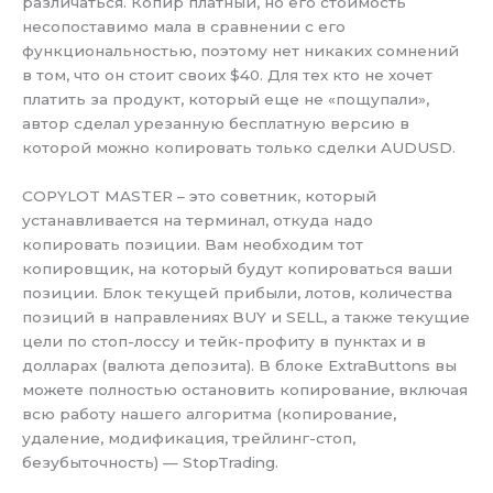
различаться. Копир платный, но его стоимость
несопоставимо мала в сравнении с его
функциональностью, поэтому нет никаких сомнений
в том, что он стоит своих $40. Для тех кто не хочет
платить за продукт, который еще не «пощупали»,
автор сделал урезанную бесплатную версию в
которой можно копировать только сделки AUDUSD.
COPYLOT MASTER – это советник, который
устанавливается на терминал, откуда надо
копировать позиции. Вам необходим тот
копировщик, на который будут копироваться ваши
позиции. Блок текущей прибыли, лотов, количества
позиций в направлениях BUY и SELL, а также текущие
цели по стоп-лоссу и тейк-профиту в пунктах и в
долларах (валюта депозита). В блоке ExtraButtons вы
можете полностью остановить копирование, включая
всю работу нашего алгоритма (копирование,
удаление, модификация, трейлинг-стоп,
безубыточность) — StopTrading.