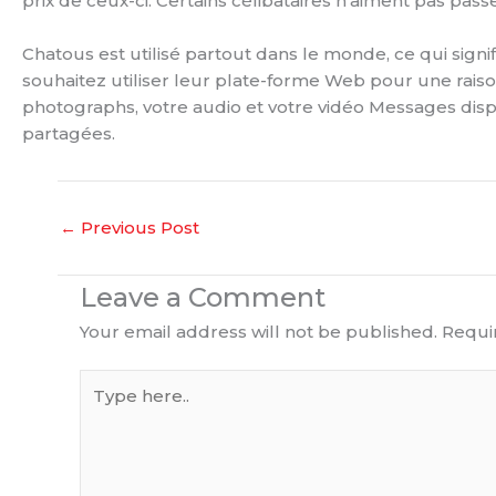
prix de ceux-ci. Certains célibataires n’aiment pas pass
Chatous est utilisé partout dans le monde, ce qui sign
souhaitez utiliser leur plate-forme Web pour une raison
photographs, votre audio et votre vidéo Messages dispa
partagées.
←
Previous Post
Leave a Comment
Your email address will not be published.
Requi
Type
here..