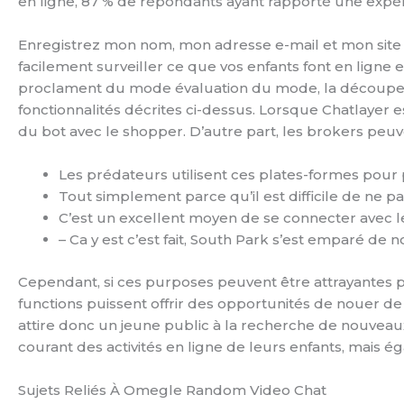
en ligne, 87 % de répondants ayant rapporté une expér
Enregistrez mon nom, mon adresse e-mail et mon site 
facilement surveiller ce que vos enfants font en ligne 
proclament du mode évaluation du mode, la découpe est
fonctionnalités décrites ci-dessus. Lorsque Chatlayer 
du bot avec le shopper. D’autre part, les brokers peuv
Les prédateurs utilisent ces plates-formes pour
Tout simplement parce qu’il est difficile de ne 
C’est un excellent moyen de se connecter avec
– Ca y est c’est fait, South Park s’est emparé d
Cependant, si ces purposes peuvent être attrayantes p
functions puissent offrir des opportunités de nouer d
attire donc un jeune public à la recherche de nouveaux
courant des activités en ligne de leurs enfants, mais é
Sujets Reliés À Omegle Random Video Chat