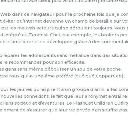
ience de service client postive ont déclaré que cette ex
Web dans ce navigateur pour la prochaine fois que je c
et éviter qu’Internet devienne un champ de bataille sur v
 les mauvais acteurs qui se déroulent toujours. Vous po
est intégré au Zendesk Chat, par exemple, les brokers peu
ent s’améliorer et se développer grâce à des commentaire
 préparer les adolescents sans méfiance dans des situati
pas le recommander pour son efficacité.
 les gens sans même débourser un sou de votre poche.
e notre roux-qui-a-une-âme préféré (oué oué CopperCab).
our les jeunes qui aspirent à un groupe d’amis, elles c
e nouvelles connexions, le fait que leur anonymat entra
 liens sociaux et d’aventures. Le FlashGet Children L’uti
galement de s’assurer que leur vie privée n’en souffre pas.