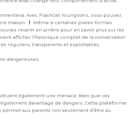
périence avait changé leur comportement d’achat.
ommenterai. Avec FlashGet Youngsters, vous pouvez
otre maison.
Même si certaines plates-formes
uvez revenir en arrière pour en savoir plus sur les
vent afficher l’historique complet de la conversation
s réguliers, transparents et exploitables.
ons dangereuses.
onstituent également une menace. Bien que ces
îne également davantage de dangers. Cette plateforme
lity permet aux parents non seulement d’être au