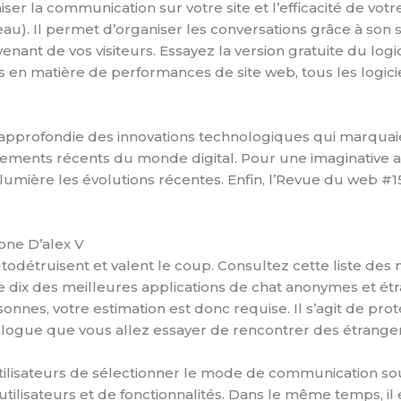
er la communication sur votre site et l’efficacité de votre
reau). Il permet d’organiser les conversations grâce à s
enant de vos visiteurs. Essayez la version gratuite du log
s en matière de performances de site web, tous les logicie
profondie des innovations technologiques qui marquaient
ments récents du monde digital. Pour une imaginative a
lumière les évolutions récentes. Enfin, l’Revue du web #
hone D’alex V
utodétruisent et valent le coup. Consultez cette liste d
 de dix des meilleures applications de chat anonymes et é
onnes, votre estimation est donc requise. Il s’agit de pro
alogue que vous allez essayer de rencontrer des étranger
 utilisateurs de sélectionner le mode de communication s
tilisateurs et de fonctionnalités. Dans le même temps, il