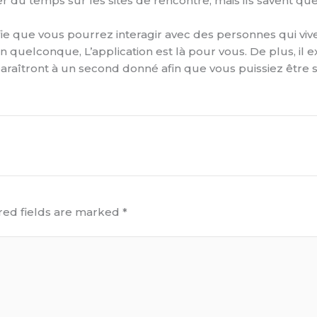
er du temps sur les sites de rencontre, mais ils savent qu
ifie que vous pourrez interagir avec des personnes qui viv
 quelconque, L’application est là pour vous. De plus, il e
raîtront à un second donné afin que vous puissiez être s
red fields are marked
*