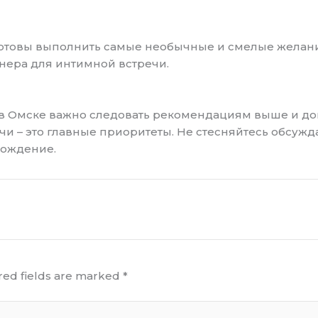
готовы выполнить самые необычные и смелые желани
нера для интимной встречи.
в Омске важно следовать рекомендациям выше и дов
и – это главные приоритеты. Не стесняйтесь обсужда
вождение.
red fields are marked
*