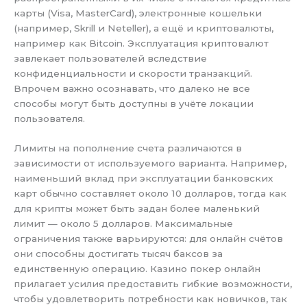
карты (Visa, MasterCard), электронные кошельки
(например, Skrill и Neteller), а ещё и криптовалюты,
например как Bitcoin. Эксплуатация криптовалют
завлекает пользователей вследствие
конфиденциальности и скорости транзакций.
Впрочем важно осознавать, что далеко не все
способы могут быть доступны в учёте локации
пользователя.
Лимиты на пополнение счета различаются в
зависимости от используемого варианта. Например,
наименьший вклад при эксплуатации банковских
карт обычно составляет около 10 долларов, тогда как
для крипты может быть задан более маленький
лимит — около 5 долларов. Максимальные
ограничения также варьируются: для онлайн счётов
они способны достигать тысяч баксов за
единственную операцию. Казино покер онлайн
прилагает усилия предоставить гибкие возможности,
чтобы удовлетворить потребности как новичков, так