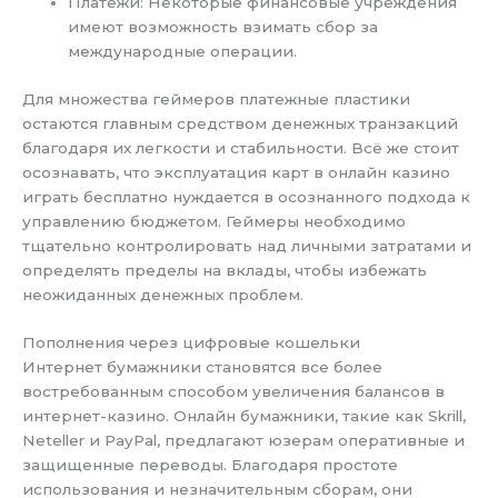
Платежи: Некоторые финансовые учреждения
имеют возможность взимать сбор за
международные операции.
Для множества геймеров платежные пластики
остаются главным средством денежных транзакций
благодаря их легкости и стабильности. Всё же стоит
осознавать, что эксплуатация карт в онлайн казино
играть бесплатно нуждается в осознанного подхода к
управлению бюджетом. Геймеры необходимо
тщательно контролировать над личными затратами и
определять пределы на вклады, чтобы избежать
неожиданных денежных проблем.
Пополнения через цифровые кошельки
Интернет бумажники становятся все более
востребованным способом увеличения балансов в
интернет-казино. Онлайн бумажники, такие как Skrill,
Neteller и PayPal, предлагают юзерам оперативные и
защищенные переводы. Благодаря простоте
использования и незначительным сборам, они