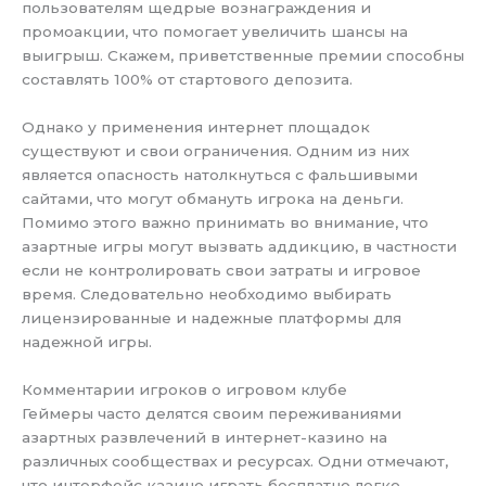
пользователям щедрые вознаграждения и
промоакции, что помогает увеличить шансы на
выигрыш. Скажем, приветственные премии способны
составлять 100% от стартового депозита.
Однако у применения интернет площадок
существуют и свои ограничения. Одним из них
является опасность натолкнуться с фальшивыми
сайтами, что могут обмануть игрока на деньги.
Помимо этого важно принимать во внимание, что
азартные игры могут вызвать аддикцию, в частности
если не контролировать свои затраты и игровое
время. Следовательно необходимо выбирать
лицензированные и надежные платформы для
надежной игры.
Комментарии игроков о игровом клубе
Геймеры часто делятся своим переживаниями
азартных развлечений в интернет-казино на
различных сообществах и ресурсах. Одни отмечают,
что интерфейс казино играть бесплатно легко