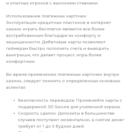
и опытных игроков с высокими ставками.
Использование платежных карточек
Эксплуатация кредитных пластиков в интернет
казино играть бесплатно является все более
востребованным благодаря их комфорту и
защищенности. Дебетовые карты позволяют
геймерам быстро пополнять счета и выводить
выигрыши, что делает процесс игры более
комфортным.
Во время применении платежных карточек внутри
казино, следует помнить о определенных основных
аспектах:
Безопасность переводов: Применяйте карты с
поддержкой 3D Secure для усиленной охраны.
Скорость сделок: Депозиты в большинстве
случаев поступают моментально, а снятие денег
требует от 1 до 5 будних дней.