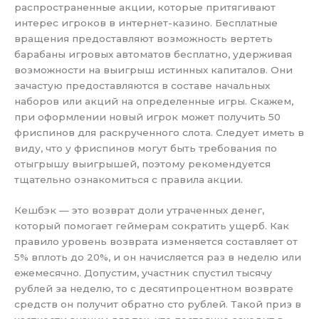
распространенные акции, которые притягивают
интерес игроков в интернет-казино. Бесплатные
вращения предоставляют возможность вертеть
барабаны игровых автоматов бесплатно, удерживая
возможности на выигрыш истинных капиталов. Они
зачастую предоставляются в составе начальных
наборов или акций на определенные игры. Скажем,
при оформлении новый игрок может получить 50
фриспинов для раскрученного слота. Следует иметь в
виду, что у фриспинов могут быть требования по
отыгрышу выигрышей, поэтому рекомендуется
тщательно ознакомиться с правила акции.
Кешбэк — это возврат доли утраченных денег,
который помогает геймерам сократить ущерб. Как
правило уровень возврата изменяется составляет от
5% вплоть до 20%, и он начисляется раз в неделю или
ежемесячно. Допустим, участник спустил тысячу
рублей за неделю, то с десятипроцентном возврате
средств он получит обратно сто рублей. Такой приз в