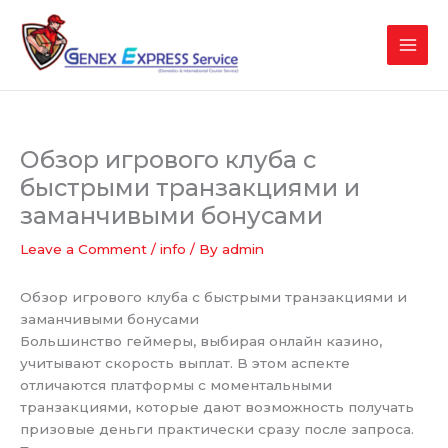
Skip
to
content
Обзор игрового клуба с
быстрыми транзакциями и
заманчивыми бонусами
Leave a Comment
/
info
/ By
admin
Обзор игрового клуба с быстрыми транзакциями и
заманчивыми бонусами
Большинство геймеры, выбирая онлайн казино,
учитывают скорость выплат. В этом аспекте
отличаются платформы с моментальными
транзакциями, которые дают возможность получать
призовые деньги практически сразу после запроса.