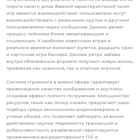
порога своего дома. Важной характеристикой таких
игр является взаимодействие: пользователи могут
взаимодействовать с реальными крупье и другими
пользователями через сообщения. Данное делает
процесс геймплея более захватывающим и
социальным. К наиболее известным играм в
реальном времени включают рулетка, двадцать одно
и карточная игра баккара. Данные ретро забавы
внутри обновлённом формате получают новую жизнь,
привлекая как новичков, так и опытных игроков.
Система стриминга в живом эфире гарантирует
превосходное качество изображения и акустики,
создавая эффект полного погружения. Большинство
ресурсов, таких как покер онлайн, предлагают шанс
подбора среди несколькими видеокамерами и
углами обзора, что позволяет наблюдать за всеми
действиями крупье. Надежность транзакций и
добросовестность развлечений гарантируются
применением аккредитованного ПО и