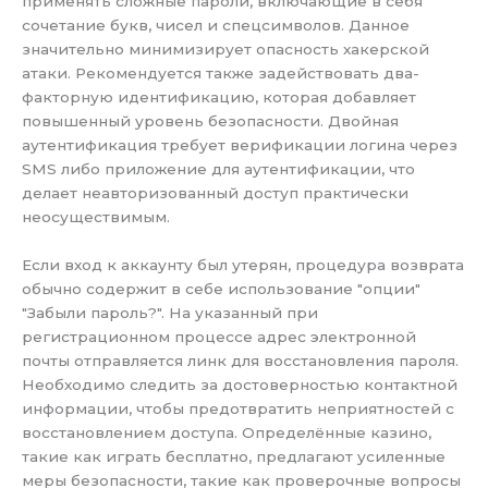
применять сложные пароли, включающие в себя
сочетание букв, чисел и спецсимволов. Данное
значительно минимизирует опасность хакерской
атаки. Рекомендуется также задействовать два-
факторную идентификацию, которая добавляет
повышенный уровень безопасности. Двойная
аутентификация требует верификации логина через
SMS либо приложение для аутентификации, что
делает неавторизованный доступ практически
неосуществимым.
Если вход к аккаунту был утерян, процедура возврата
обычно содержит в себе использование "опции"
"Забыли пароль?". На указанный при
регистрационном процессе адрес электронной
почты отправляется линк для восстановления пароля.
Необходимо следить за достоверностью контактной
информации, чтобы предотвратить неприятностей с
восстановлением доступа. Определённые казино,
такие как играть бесплатно, предлагают усиленные
меры безопасности, такие как проверочные вопросы