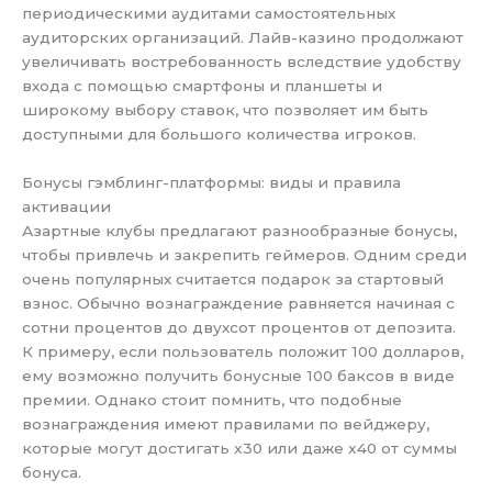
периодическими аудитами самостоятельных
аудиторских организаций. Лайв-казино продолжают
увеличивать востребованность вследствие удобству
входа с помощью смартфоны и планшеты и
широкому выбору ставок, что позволяет им быть
доступными для большого количества игроков.
Бонусы гэмблинг-платформы: виды и правила
активации
Азартные клубы предлагают разнообразные бонусы,
чтобы привлечь и закрепить геймеров. Одним среди
очень популярных считается подарок за стартовый
взнос. Обычно вознаграждение равняется начиная с
сотни процентов до двухсот процентов от депозита.
К примеру, если пользователь положит 100 долларов,
ему возможно получить бонусные 100 баксов в виде
премии. Однако стоит помнить, что подобные
вознаграждения имеют правилами по вейджеру,
которые могут достигать x30 или даже x40 от суммы
бонуса.