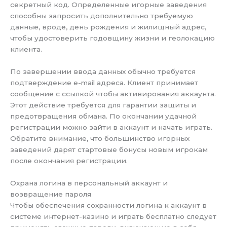
секретный код. Определенные игорные заведения
способны запросить дополнительно требуемую
данные, вроде, день рождения и жилищный адрес,
чтобы удостоверить годовщину жизни и геолокацию
клиента.
По завершении ввода данных обычно требуется
подтверждение e-mail адреса. Клиент принимает
сообщение с ссылкой чтобы активирования аккаунта.
Этот действие требуется для гарантии защиты и
предотвращения обмана. По окончании удачной
регистрации можно зайти в аккаунт и начать играть.
Обратите внимание, что большинство игорных
заведений дарят стартовые бонусы новым игрокам
после окончания регистрации.
Охрана логина в персональный аккаунт и
возвращение пароля
Чтобы обеспечения сохранности логина к аккаунт в
системе интернет-казино и играть бесплатно следует