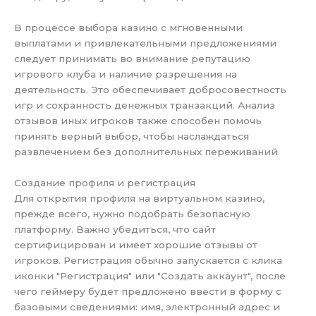
В процессе выбора казино с мгновенными
выплатами и привлекательными предложениями
следует принимать во внимание репутацию
игрового клуба и наличие разрешения на
деятельность. Это обеспечивает добросовестность
игр и сохранность денежных транзакций. Анализ
отзывов иных игроков также способен помочь
принять верный выбор, чтобы наслаждаться
развлечением без дополнительных переживаний.
Создание профиля и регистрация
Для открытия профиля на виртуальном казино,
прежде всего, нужно подобрать безопасную
платформу. Важно убедиться, что сайт
сертифицирован и имеет хорошие отзывы от
игроков. Регистрация обычно запускается с клика
иконки "Регистрация" или "Создать аккаунт", после
чего геймеру будет предложено ввести в форму с
базовыми сведениями: имя, электронный адрес и