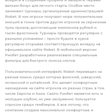
войдите в созданный профиль и заберите первый
велкам-бонус для легкого старта. Особое место
занимают турниры, организуемые администрацией
Riobet. В них игроки получают море положительных
эмоций в гонке против других игроков за серьезные
пулы призов, достигающие миллионов рублей и
тысяч фриспинов. Турниры проводятся регулярно с
разными условиями – просто будьте в курсе
регулярно открывая соответствующую вкладку на
официальном сайте Riobet. В мобильной версии
Риобет разработчики реализовали специальные
фильтры для быстрого поиска слотов.
Пользовательский интерфейс Riobet переведен на
разные языки, среди которых финский, шведский,
испанский и китайский. Это делает комфортным
нахождение на сайте игроков из разных стран, в том
числе Европы и Азии. Casino Риобет является хоть и
молодым клубом, но уже заслуженно пользуется
спросом среди гемблеров. А все потому, что
компания создала максимально комфортные и