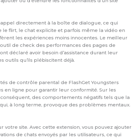
ajouter ou d’étendre les fonctionnalités d’un site
 appel directement à la boîte de dialogue, ce qui
le flirt, le chat explicite et parfois même la vidéo en
éfèrent les expériences moins innocentes. Le meilleur
r l’outil de check des performances des pages de
t déclaré avoir besoin d’assistance durant leur
outils qu’ils plébiscitent déjà.
lités de contrôle parental de FlashGet Youngsters
és en ligne pour garantir leur conformité. Sur les
Par conséquent, des comportements négatifs tels que la
e qui, à long terme, provoque des problèmes mentaux.
r votre site. Avec cette extension, vous pouvez ajouter
vations de chats envoyés par les utilisateurs, ce qui