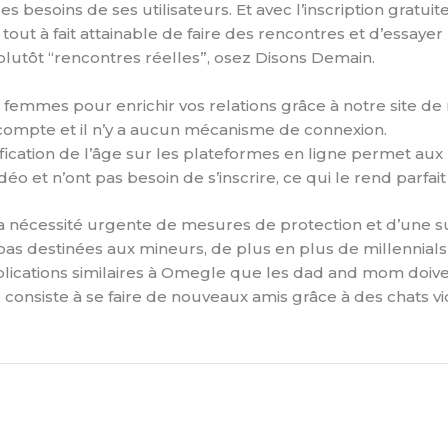
re les besoins de ses utilisateurs. Et avec l’inscription gra
 tout à fait attainable de faire des rencontres et d’essa
s plutôt “rencontres réelles”, osez Disons Demain.
emmes pour enrichir vos relations grâce à notre site de
compte et il n’y a aucun mécanisme de connexion.
ification de l’âge sur les plateformes en ligne permet aux
idéo et n’ont pas besoin de s’inscrire, ce qui le rend parfa
 la nécessité urgente de mesures de protection et d’une 
 pas destinées aux mineurs, de plus en plus de millennia
/applications similaires à Omegle que les dad and mom doiv
nsiste à se faire de nouveaux amis grâce à des chats vidé