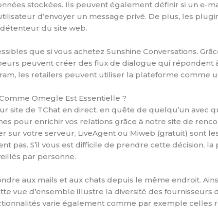
nnées stockées. Ils peuvent également définir si un e-mail
isateur d’envoyer un message privé. De plus, les plugins
 détenteur du site web.
essibles que si vous achetez Sunshine Conversations. Grâc
s peuvent créer des flux de dialogue qui répondent à un
gram, les retailers peuvent utiliser la plateforme comme 
s Comme Omegle Est Essentielle ?
ur site de TChat en direct, en quête de quelqu’un avec qui 
our enrichir vos relations grâce à notre site de rencont
 votre serveur, LiveAgent ou Miweb (gratuit) sont les o
ient pas. S’il vous est difficile de prendre cette décision, la 
eillés par personne.
ndre aux mails et aux chats depuis le même endroit. Ains
ette vue d’ensemble illustre la diversité des fournisseurs 
onctionnalités varie également comme par exemple celles 