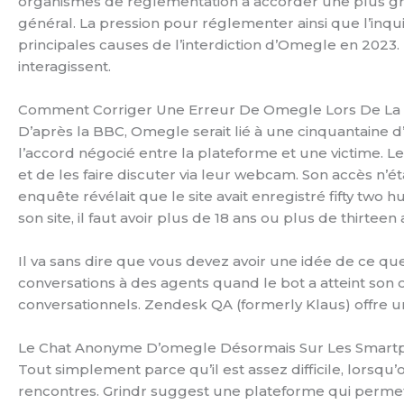
organismes de réglementation à accorder une plus gran
général. La pression pour réglementer ainsi que l’inqu
principales causes de l’interdiction d’Omegle en 2023. I
interagissent.
Comment Corriger Une Erreur De Omegle Lors De La 
D’après la BBC, Omegle serait lié à une cinquantaine 
l’accord négocié entre la plateforme et une victime. L
et de les faire discuter via leur webcam. Son accès n’ét
enquête révélait que le site avait enregistré fifty tw
son site, il faut avoir plus de 18 ans ou plus de thirteen
Il va sans dire que vous devez avoir une idée de ce qu
conversations à des agents quand le bot a atteint son 
conversationnels. Zendesk QA (formerly Klaus) offre un e
Le Chat Anonyme D’omegle Désormais Sur Les Smart
Tout simplement parce qu’il est assez difficile, lorsqu
rencontres. Grindr suggest une plateforme qui permet à