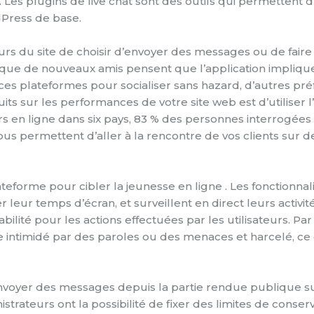
es plugins de live chat sont des outils qui permettent d’
dPress de base.
rs du site de choisir d’envoyer des messages ou de faire
ant que de nouveaux amis pensent que l’application implique 
ces plateformes pour socialiser sans hazard, d’autres pr
uits sur les performances de votre site web est d’utilise
n ligne dans six pays, 83 % des personnes interrogées on
us permettent d’aller à la rencontre de vos clients sur des 
eforme pour cibler la jeunesse en ligne . Les fonctionna
leur temps d’écran, et surveillent en direct leurs activit
abilité pour les actions effectuées par les utilisateurs. 
re intimidé par des paroles ou des menaces et harcelé, c
d’envoyer des messages depuis la partie rendue publique su
strateurs ont la possibilité de fixer des limites de conser