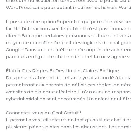
une communication en temps réel avec le public ciblé. L
WordPress sans pour autant modifier les fichiers Wor
Il possède une option Superchat qui permet eux visiteu
facilite l’interaction avec le public. Il n’est pas étonn
direct. Bien que certaines personnes se tournent vers 
moyen de connaître l’impact des logiciels de chat grat
Google. Dans une enquête menée auprès de acheteurs e
parcours en ligne. Le chat en direct et la messagerie vo
Établir Des Règles Et Des Limites Claires En Ligne
Des pervers abusent de cet anonymat accordé à la plat
permettront aux parents de définir ces règles, de gérer 
websites de dialogue aléatoire, il n’y a aucune respons
cyberintimidation sont encouragés. Un enfant peut êt
Connectez-vous Au Chat Gratuit !
Il permet à vos utilisateurs en tant qu’outil de chat 
plusieurs pièces jointes dans les discussions. Les admini