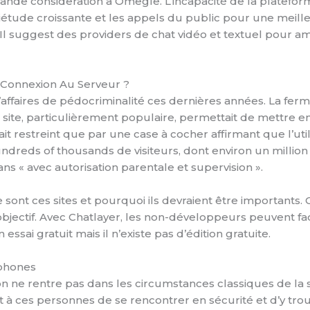
de consideration à Omegle. L’incapacité de la plateform
iétude croissante et les appels du public pour une meille
l suggest des providers de chat vidéo et textuel pour améli
Connexion Au Serveur ?
d’affaires de pédocriminalité ces dernières années. La f
e site, particulièrement populaire, permettait de mettre 
ait restreint que par une case à cocher affirmant que l’uti
o hundreds of thousands de visiteurs, dont environ un mill
 ans « avec autorisation parentale et supervision ».
e sont ces sites et pourquoi ils devraient être important
objectif. Avec Chatlayer, les non-développeurs peuvent fa
ssai gratuit mais il n’existe pas d’édition gratuite.
phones
’on ne rentre pas dans les circumstances classiques de la 
 ces personnes de se rencontrer en sécurité et d’y trouve