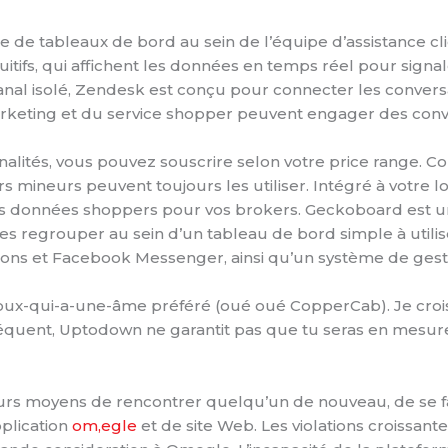
 de tableaux de bord au sein de l’équipe d’assistance clie
tuitifs, qui affichent les données en temps réel pour sign
canal isolé, Zendesk est conçu pour connecter les convers
arketing et du service shopper peuvent engager des conve
alités, vous pouvez souscrire selon votre price range. 
eurs mineurs peuvent toujours les utiliser. Intégré à votre l
des données shoppers pour vos brokers. Geckoboard est un 
les regrouper au sein d’un tableau de bord simple à util
ations et Facebook Messenger, ainsi qu’un système de gesti
e roux-qui-a-une-âme préféré (oué oué CopperCab). Je croi
onséquent, Uptodown ne garantit pas que tu seras en mesur
s moyens de rencontrer quelqu’un de nouveau, de se fair
pplication
om,egle
et de site Web. Les violations croissante