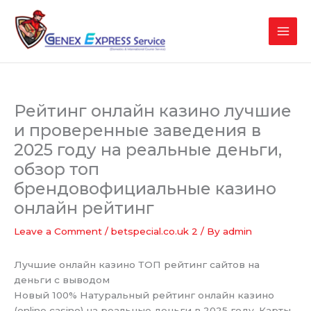
Skip
to
content
Рейтинг онлайн казино лучшие
и проверенные заведения в
2025 году на реальные деньги,
обзор топ
брендовофициальные казино
онлайн рейтинг
Leave a Comment
/
betspecial.co.uk 2
/ By
admin
Лучшие онлайн казино ТОП рейтинг сайтов на
деньги с выводом
Новый 100% Натуральный рейтинг онлайн кaзино
(online cаsinо) на реальные деньги в 2025 году. Карты