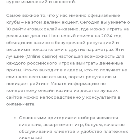
курсе изменений и новостей.
Самое важное то, что у нас именно официальные
клубы – на этом делаем акцент. Сегодня вы узнаете о
10 рейтинговых онлайн-казино, где можно играть на
реальные деньги. Наш новый список на 2024 год
объединил казино с безупречной репутацией и
высокими показателями в других параметрах. Эти
лучшие (Online casino) настоящая возможность для
каждого российского игрока выиграть денежные
призы. Кто-то выходит в лидеры, кто-то получает не
слишком лестные отзывы, портит репутацию и
покидает рейтинг. Узнать информацию по
конкретному онлайн казино из десятки лучших
сайтов можно непосредственно у консультанта в
онлайн-чате.
Основными критериями выбора являются
лицензия, ассортимент игр, бонусы, качество
обслуживания клиентов и удобство платежных
операций.