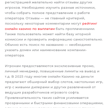
регистрацией желательно найти отзывы других
игроков. Необходимо изучить разные источники,
чтобы собрать полное представление о работе
оператора. Отзывы — не главный критерий,
поскольку некоторые комментарии могут
рейтинг
онлайн казино по выплатам
быть проплаченными.
Также пользователь может найти базу игорной
комиссии и проверить информацию самостоятельно.
Обычно есть поиск по названию — необходимо
указать домен или наименование компании-
оператора.
Игрокам предоставляются эксклюзивные промо,
личный менеджер, повышенные лимиты на вывод и
т.д. В 2025 году многие онлайн Казино на деньги
предлагают обширный выбор слотов, настольных игр,
игр с живыми дилерами и других развлечений от
ведущих разработчиков игрового софта.
Привлекательность таких сайтов усиливается
прозрачными и быстрыми финансовыми операциями,