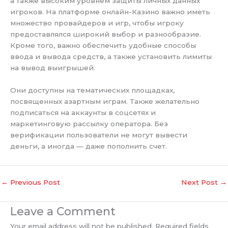
а также высоким уровнем защиты личных данных
игроков. На платформе онлайн-Казино важно иметь
множество провайдеров и игр, чтобы игроку
предоставлялся широкий выбор и разнообразие.
Кроме того, важно обеспечить удобные способы
ввода и вывода средств, а также установить лимиты
на вывод выигрышей.
Они доступны на тематических площадках,
посвященных азартным играм. Также желательно
подписаться на аккаунты в соцсетях и
маркетинговую рассылку оператора. Без
верификации пользователи не могут вывести
деньги, а иногда — даже пополнить счет.
←
Previous Post
Next Post
→
Leave a Comment
Your email address will not be published.
Required fields