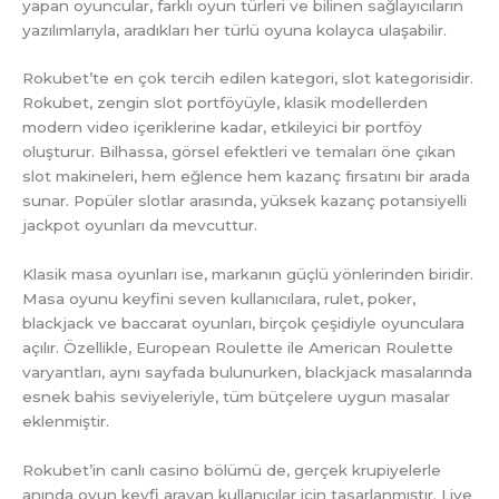
yapan oyuncular, farklı oyun türleri ve bilinen sağlayıcıların
yazılımlarıyla, aradıkları her türlü oyuna kolayca ulaşabilir.
Rokubet’te en çok tercih edilen kategori, slot kategorisidir.
Rokubet, zengin slot portföyüyle, klasik modellerden
modern video içeriklerine kadar, etkileyici bir portföy
oluşturur. Bilhassa, görsel efektleri ve temaları öne çıkan
slot makineleri, hem eğlence hem kazanç fırsatını bir arada
sunar. Popüler slotlar arasında, yüksek kazanç potansiyelli
jackpot oyunları da mevcuttur.
Klasik masa oyunları ise, markanın güçlü yönlerinden biridir.
Masa oyunu keyfini seven kullanıcılara, rulet, poker,
blackjack ve baccarat oyunları, birçok çeşidiyle oyunculara
açılır. Özellikle, European Roulette ile American Roulette
varyantları, aynı sayfada bulunurken, blackjack masalarında
esnek bahis seviyeleriyle, tüm bütçelere uygun masalar
eklenmiştir.
Rokubet’in canlı casino bölümü de, gerçek krupiyelerle
anında oyun keyfi arayan kullanıcılar için tasarlanmıştır. Live