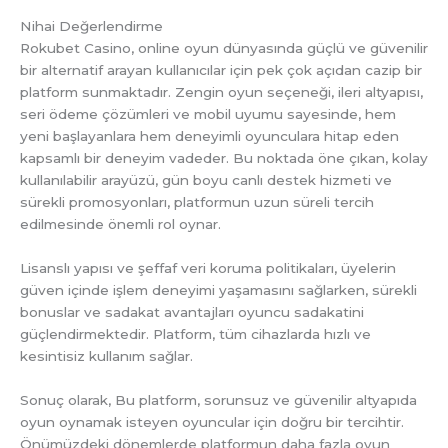
Nihai Değerlendirme
Rokubet Casino, online oyun dünyasında güçlü ve güvenilir
bir alternatif arayan kullanıcılar için pek çok açıdan cazip bir
platform sunmaktadır. Zengin oyun seçeneği, ileri altyapısı,
seri ödeme çözümleri ve mobil uyumu sayesinde, hem
yeni başlayanlara hem deneyimli oyunculara hitap eden
kapsamlı bir deneyim vadeder. Bu noktada öne çıkan, kolay
kullanılabilir arayüzü, gün boyu canlı destek hizmeti ve
sürekli promosyonları, platformun uzun süreli tercih
edilmesinde önemli rol oynar.
Lisanslı yapısı ve şeffaf veri koruma politikaları, üyelerin
güven içinde işlem deneyimi yaşamasını sağlarken, sürekli
bonuslar ve sadakat avantajları oyuncu sadakatini
güçlendirmektedir. Platform, tüm cihazlarda hızlı ve
kesintisiz kullanım sağlar.
Sonuç olarak, Bu platform, sorunsuz ve güvenilir altyapıda
oyun oynamak isteyen oyuncular için doğru bir tercihtir.
Önümüzdeki dönemlerde platformun daha fazla oyun