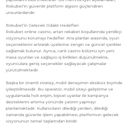
Rokubet’in güvenilir platform algısını güçlendiren
unsurlardandır.
Rokubet’in Gelecek Odaklı Hedefleri
Rokubet online casino, artan rekabet koşullarında yenilikçi
vizyonunu korumayı hedefler. Ana planları arasında, oyun
seçeneklerini artırarak üyelerine zengin ve güncel içerikler
sağlamak bulunur. Ayrıca, canlı casino bölümü için yeni
masa oyunları ve sağlayıcı iş birlikleri düşünülmekte,
oyunculara geniş seçenekler sağlayacak çalışmalar
yürütülmektedir.
Başka bir önemli strateji, mobil deneyimin eksiksiz biçimde
iyileştirilmesidir. Bu operatör, mobil siteyi geliştirme ve
uygulamada hızlı erişim, kişisel uyarılar ile kampanya
desteklerini artırma yönünde yatırım yapmayı
planlamaktadır. Kullanıcıların dilediği yerden, dilediği
zamanda güvenle işlem yapabilmesi, platformun gelecek
vizyonunun temel taşlarından biridir.