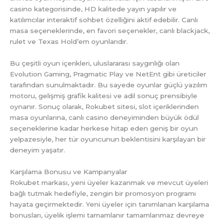
casino kategorisinde, HD kalitede yayın yapılır ve
katılımcılar interaktif sohbet özelliğini aktif edebilir. Canlı
masa seçeneklerinde, en favori seçenekler, canlı blackjack,
rulet ve Texas Hold’em oyunlarıdır.
Bu çeşitli oyun içerikleri, uluslararası saygınlığı olan
Evolution Gaming, Pragmatic Play ve NetEnt gibi üreticiler
tarafından sunulmaktadır. Bu sayede oyunlar güçlü yazılım
motoru, gelişmiş grafik kalitesi ve adil sonuç prensibiyle
oynanır. Sonuç olarak, Rokubet sitesi, slot içeriklerinden
masa oyunlarına, canlı casino deneyiminden büyük ödül
seçeneklerine kadar herkese hitap eden geniş bir oyun
yelpazesiyle, her tür oyuncunun beklentisini karşılayan bir
deneyim yaşatır.
Karşılama Bonusu ve Kampanyalar
Rokubet markası, yeni üyeler kazanmak ve mevcut üyeleri
bağlı tutmak hedefiyle, zengin bir promosyon programı
hayata geçirmektedir. Yeni üyeler için tanımlanan karşılama
bonusları, üyelik işlemi tamamlanır tamamlanmaz devreye