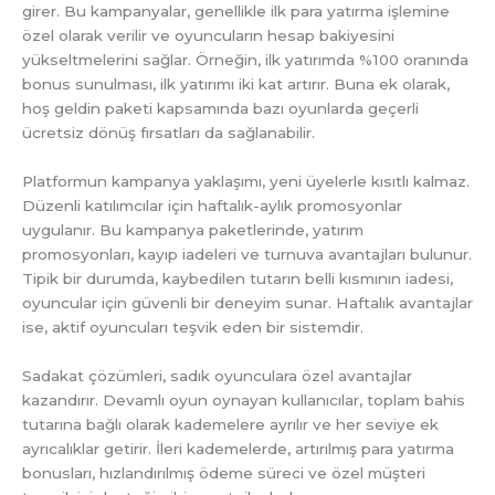
girer. Bu kampanyalar, genellikle ilk para yatırma işlemine
özel olarak verilir ve oyuncuların hesap bakiyesini
yükseltmelerini sağlar. Örneğin, ilk yatırımda %100 oranında
bonus sunulması, ilk yatırımı iki kat artırır. Buna ek olarak,
hoş geldin paketi kapsamında bazı oyunlarda geçerli
ücretsiz dönüş fırsatları da sağlanabilir.
Platformun kampanya yaklaşımı, yeni üyelerle kısıtlı kalmaz.
Düzenli katılımcılar için haftalık-aylık promosyonlar
uygulanır. Bu kampanya paketlerinde, yatırım
promosyonları, kayıp iadeleri ve turnuva avantajları bulunur.
Tipik bir durumda, kaybedilen tutarın belli kısmının iadesi,
oyuncular için güvenli bir deneyim sunar. Haftalık avantajlar
ise, aktif oyuncuları teşvik eden bir sistemdir.
Sadakat çözümleri, sadık oyunculara özel avantajlar
kazandırır. Devamlı oyun oynayan kullanıcılar, toplam bahis
tutarına bağlı olarak kademelere ayrılır ve her seviye ek
ayrıcalıklar getirir. İleri kademelerde, artırılmış para yatırma
bonusları, hızlandırılmış ödeme süreci ve özel müşteri