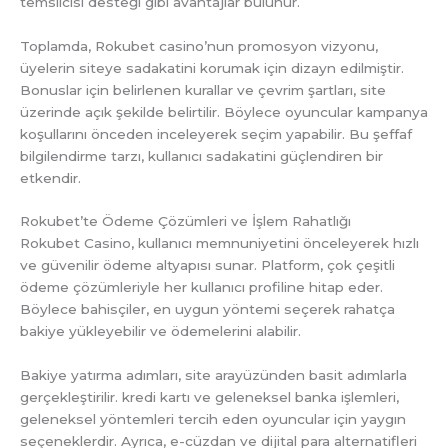
temsilcisi desteği gibi avantajlar bulunur.
Toplamda, Rokubet casino’nun promosyon vizyonu,
üyelerin siteye sadakatini korumak için dizayn edilmiştir.
Bonuslar için belirlenen kurallar ve çevrim şartları, site
üzerinde açık şekilde belirtilir. Böylece oyuncular kampanya
koşullarını önceden inceleyerek seçim yapabilir. Bu şeffaf
bilgilendirme tarzı, kullanıcı sadakatini güçlendiren bir
etkendir.
Rokubet’te Ödeme Çözümleri ve İşlem Rahatlığı
Rokubet Casino, kullanıcı memnuniyetini önceleyerek hızlı
ve güvenilir ödeme altyapısı sunar. Platform, çok çeşitli
ödeme çözümleriyle her kullanıcı profiline hitap eder.
Böylece bahisçiler, en uygun yöntemi seçerek rahatça
bakiye yükleyebilir ve ödemelerini alabilir.
Bakiye yatırma adımları, site arayüzünden basit adımlarla
gerçekleştirilir. kredi kartı ve geleneksel banka işlemleri,
geleneksel yöntemleri tercih eden oyuncular için yaygın
seçeneklerdir. Ayrıca, e-cüzdan ve dijital para alternatifleri