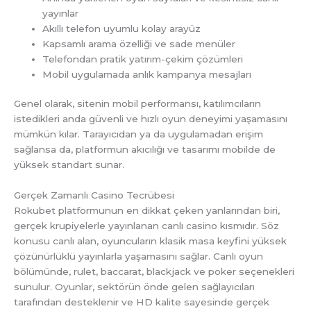
yayınlar
Akıllı telefon uyumlu kolay arayüz
Kapsamlı arama özelliği ve sade menüler
Telefondan pratik yatırım-çekim çözümleri
Mobil uygulamada anlık kampanya mesajları
Genel olarak, sitenin mobil performansı, katılımcıların
istedikleri anda güvenli ve hızlı oyun deneyimi yaşamasını
mümkün kılar. Tarayıcıdan ya da uygulamadan erişim
sağlansa da, platformun akıcılığı ve tasarımı mobilde de
yüksek standart sunar.
Gerçek Zamanlı Casino Tecrübesi
Rokubet platformunun en dikkat çeken yanlarından biri,
gerçek krupiyelerle yayınlanan canlı casino kısmıdır. Söz
konusu canlı alan, oyuncuların klasik masa keyfini yüksek
çözünürlüklü yayınlarla yaşamasını sağlar. Canlı oyun
bölümünde, rulet, baccarat, blackjack ve poker seçenekleri
sunulur. Oyunlar, sektörün önde gelen sağlayıcıları
tarafından desteklenir ve HD kalite sayesinde gerçek