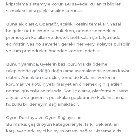
kriptolama sistemiyle korur. Bu sayede, kullanıcı bilgileri
sızmalara karşı güçlü şekilde korunur.
Buna ek olarak, Operatör, açıklık ilkesini temel alır. Yasal
belgeler net biçimde sunulurken, ödeme seçenekleri,
promosyon kuralları ve destek politikaları şeffafça ifade
edilmiştir. Casino severler, gerekli her veriyi kolayca bulabilir
ve tüm prosedürleri önceden kontrol edebilir.
Bunun yanında, üyelerin bazı durumlarda ödeme
taleplerinde gördüğü doğrulama aşamalarında zaman kaybı
olabilir. Ancak bu süreçler, temelde kullanıcı verilerini
korumak ve kötü niyetli faaliyetleri önlemek için işletilen
normal güvenlik adımlarıdır. Sonuç olarak, platformun lisans
altyapısı ve güvenlik politikaları güçlüdür ve kullanıcılarına
huzurlu bir deneyim sağlamaktadır.
Oyun Portföyü ve Oyun Sağlayıcıları
Bu marka, çeşitli oyun kategorileriyle, farklı beklentileri
karşılayan etkileyici bir oyun ortamı sağlar. Sisteme giriş