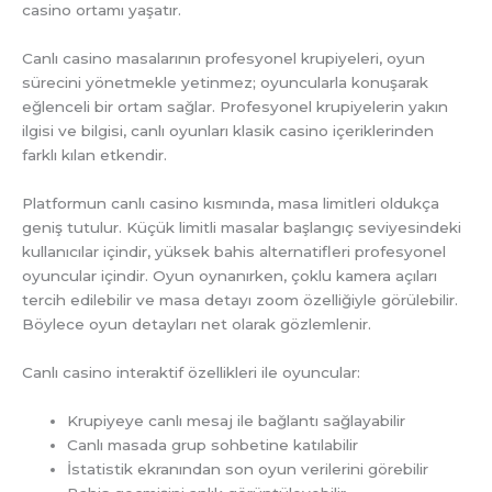
casino ortamı yaşatır.
Canlı casino masalarının profesyonel krupiyeleri, oyun
sürecini yönetmekle yetinmez; oyuncularla konuşarak
eğlenceli bir ortam sağlar. Profesyonel krupiyelerin yakın
ilgisi ve bilgisi, canlı oyunları klasik casino içeriklerinden
farklı kılan etkendir.
Platformun canlı casino kısmında, masa limitleri oldukça
geniş tutulur. Küçük limitli masalar başlangıç seviyesindeki
kullanıcılar içindir, yüksek bahis alternatifleri profesyonel
oyuncular içindir. Oyun oynanırken, çoklu kamera açıları
tercih edilebilir ve masa detayı zoom özelliğiyle görülebilir.
Böylece oyun detayları net olarak gözlemlenir.
Canlı casino interaktif özellikleri ile oyuncular:
Krupiyeye canlı mesaj ile bağlantı sağlayabilir
Canlı masada grup sohbetine katılabilir
İstatistik ekranından son oyun verilerini görebilir