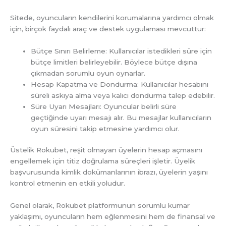
Sitede, oyuncuların kendilerini korumalarına yardımcı olmak
için, birçok faydalı araç ve destek uygulaması mevcuttur:
Bütçe Sınırı Belirleme: Kullanıcılar istedikleri süre için
bütçe limitleri belirleyebilir. Böylece bütçe dışına
çıkmadan sorumlu oyun oynarlar.
Hesap Kapatma ve Dondurma: Kullanıcılar hesabını
süreli askıya alma veya kalıcı dondurma talep edebilir.
Süre Uyarı Mesajları: Oyuncular belirli süre
geçtiğinde uyarı mesajı alır. Bu mesajlar kullanıcıların
oyun süresini takip etmesine yardımcı olur.
Üstelik Rokubet, reşit olmayan üyelerin hesap açmasını
engellemek için titiz doğrulama süreçleri işletir. Üyelik
başvurusunda kimlik dokümanlarının ibrazı, üyelerin yaşını
kontrol etmenin en etkili yoludur.
Genel olarak, Rokubet platformunun sorumlu kumar
yaklaşımı, oyuncuların hem eğlenmesini hem de finansal ve