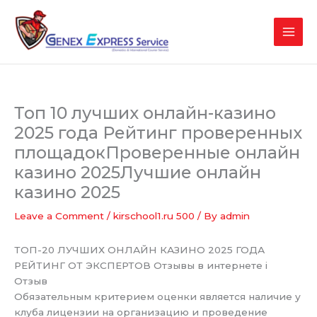
Skip
to
content
Топ 10 лучших онлайн-казино
2025 года Рейтинг проверенных
площадокПроверенные онлайн
казино 2025Лучшие онлайн
казино 2025
Leave a Comment
/
kirschool1.ru 500
/ By
admin
ТОП-20 ЛУЧШИХ ОНЛАЙН КАЗИНО 2025 ГОДА
РЕЙТИНГ ОТ ЭКСПЕРТОВ Отзывы в интернете i
Отзыв
Обязательным критерием оценки является наличие у
клуба лицензии на организацию и проведение