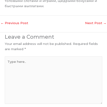
топовыми слотами и играми, щедрыми бонусами и
быстрыми выплатами.
←
Previous Post
Next Post
→
Leave a Comment
Your email address will not be published.
Required fields
are marked
*
Type
here..