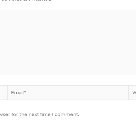
Email*
We
wser for the next time I comment.