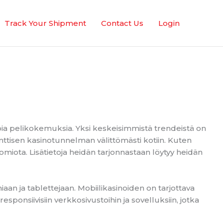
Track Your Shipment
Contact Us
Login
ia pelikokemuksia. Yksi keskeisimmistä trendeistä on
enttisen kasinotunnelman välittömästi kotiin. Kuten
uomiota. Lisätietoja heidän tarjonnastaan löytyy heidän
an ja tablettejaan. Mobiilikasinoiden on tarjottava
esponsiivisiin verkkosivustoihin ja sovelluksiin, jotka